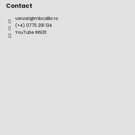
Contact
vanzari
@
mbcalibr.ro
(+4) 0775 291 134
YouTube INSIZE