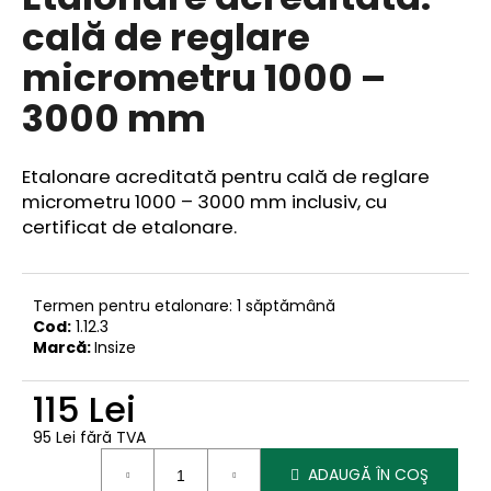
produsului
cală de reglare
este
0,0
micrometru 1000 –
din
5
V
3000 mm
stele.
ă
r
e
Etalonare acreditată pentru cală de reglare
c
micrometru 1000 – 3000 mm inclusiv, cu
o
certificat de etalonare.
m
a
n
Termen pentru etalonare: 1 săptămână
d
Cod:
1.12.3
ă
Marcă:
Insize
m
115 Lei
95 Lei fără TVA
Evaluare
ADAUGĂ ÎN COŞ
preţ: