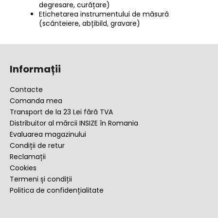
degresare, curățare)
Etichetarea instrumentului de măsură
(scânteiere, abțibild, gravare)
S
u
Informații
b
s
Contacte
o
Comanda mea
l
Transport de la 23 Lei fără TVA
Distribuitor al mărcii INSIZE în Romania
Evaluarea magazinului
Condiții de retur
Reclamații
Cookies
Termeni și condiții
Politica de confidențialitate