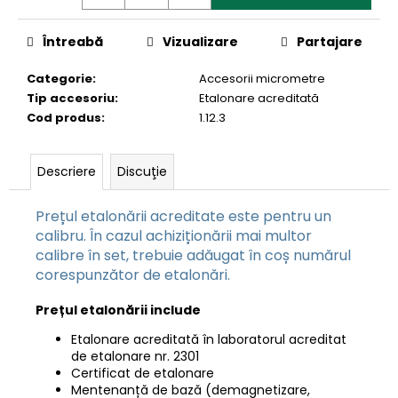
Întreabă
Vizualizare
Partajare
Categorie
:
Accesorii micrometre
Tip accesoriu
:
Etalonare acreditată
Cod produs
:
1.12.3
Descriere
Discuţie
Prețul etalonării acreditate este pentru un
calibru. În cazul achiziționării mai multor
calibre în set, trebuie adăugat în coș numărul
corespunzător de etalonări.
Prețul etalonării include
Etalonare acreditată în laboratorul acreditat
de etalonare nr. 2301
Certificat de etalonare
Mentenanță de bază (demagnetizare,