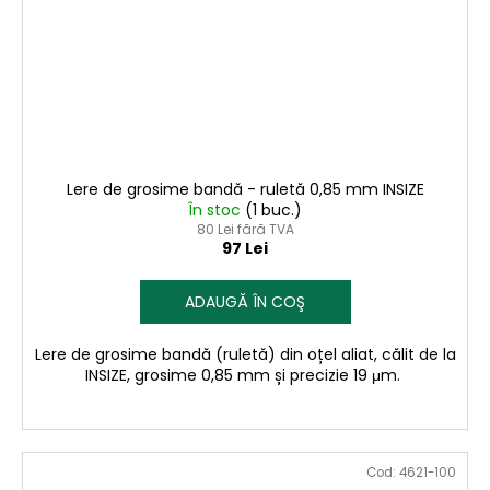
Lere de grosime bandă - ruletă 0,85 mm INSIZE
În stoc
(1 buc.)
80 Lei fără TVA
97 Lei
ADAUGĂ ÎN COŞ
Lere de grosime bandă (ruletă) din oțel aliat, călit de la
INSIZE, grosime 0,85 mm și precizie 19 μm.
Cod:
4621-100