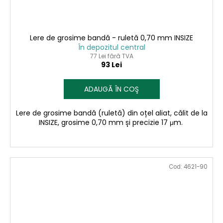
Lere de grosime bandă - ruletă 0,70 mm INSIZE
În depozitul central
77 Lei fără TVA
93 Lei
ADAUGĂ ÎN COŞ
Lere de grosime bandă (ruletă) din oțel aliat, călit de la
INSIZE, grosime 0,70 mm și precizie 17 μm.
Cod:
4621-90