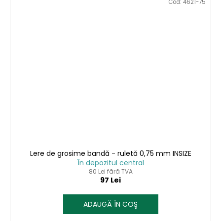
Cod:
4621-75
Lere de grosime bandă - ruletă 0,75 mm INSIZE
În depozitul central
80 Lei fără TVA
97 Lei
ADAUGĂ ÎN COŞ