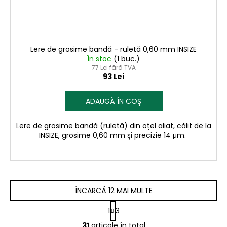
Lere de grosime bandă - ruletă 0,60 mm INSIZE
În stoc
(1 buc.)
77 Lei fără TVA
93 Lei
ADAUGĂ ÎN COŞ
Lere de grosime bandă (ruletă) din oțel aliat, călit de la
INSIZE, grosime 0,60 mm și precizie 14 μm.
ÎNCARCĂ 12 MAI MULTE
P
1
3
a
C
g
31
articole în total