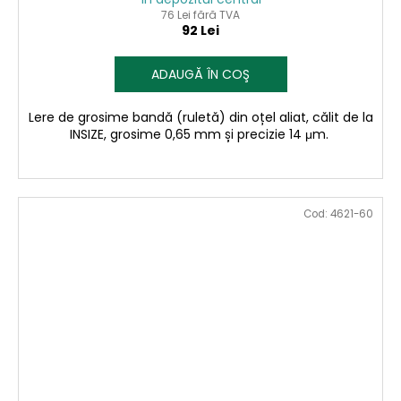
76 Lei fără TVA
92 Lei
ADAUGĂ ÎN COŞ
Lere de grosime bandă (ruletă) din oțel aliat, călit de la
INSIZE, grosime 0,65 mm și precizie 14 μm.
Cod:
4621-60