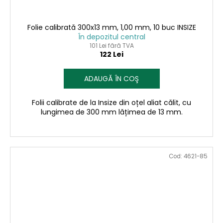
Folie calibrată 300x13 mm, 1,00 mm, 10 buc INSIZE
În depozitul central
101 Lei fără TVA
122 Lei
ADAUGĂ ÎN COŞ
Folii calibrate de la Insize din oțel aliat călit, cu
lungimea de 300 mm lățimea de 13 mm.
Cod:
4621-85