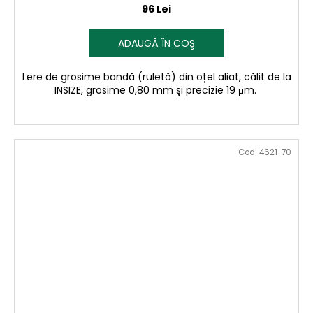
96 Lei
ADAUGĂ ÎN COŞ
Lere de grosime bandă (ruletă) din oțel aliat, călit de la
INSIZE, grosime 0,80 mm și precizie 19 μm.
Cod:
4621-70