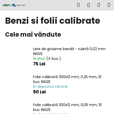
C
Treci
Căutare
Coş
M
Autentifi
la
o
conținut
Înapoi
Înapoi
de
ş
Benzi si folii calibrate
cump
C
Cele mai vândute
e
c
ă
Lere de grosime bandă - ruletă 0,02 mm
u
INSIZE
În stoc
(4 buc.)
t
75 Lei
a
ţ
Folie calibrată 300x13 mm, 0,25 mm, 10
i
buc INSIZE
?
În depozitul central
90 Lei
Folie calibrată 300x13 mm, 0,05 mm, 10
buc INSIZE
CĂUTARE