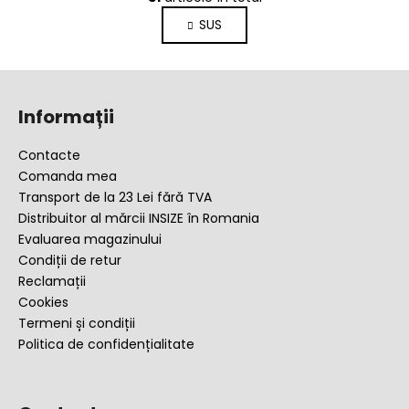
o
i
SUS
n
n
a
t
r
r
S
e
o
u
l
Informații
b
u
l
s
Contacte
l
o
Comanda mea
i
l
Transport de la 23 Lei fără TVA
s
Distribuitor al mărcii INSIZE în Romania
t
Evaluarea magazinului
ă
Condiții de retur
r
Reclamații
i
Cookies
l
Termeni și condiții
o
Politica de confidențialitate
r