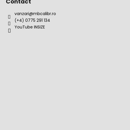
Contact
vanzari
@
mbcalibr.ro
(+4) 0775 291 134
YouTube INSIZE