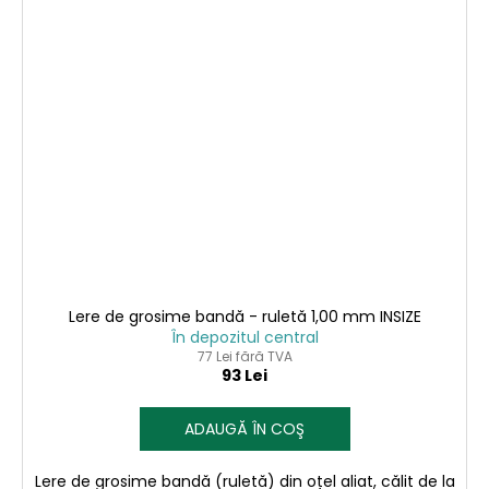
Lere de grosime bandă - ruletă 1,00 mm INSIZE
În depozitul central
77 Lei fără TVA
93 Lei
ADAUGĂ ÎN COŞ
Lere de grosime bandă (ruletă) din oțel aliat, călit de la