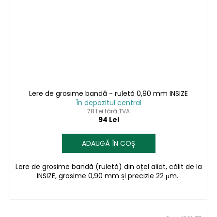
Lere de grosime bandă - ruletă 0,90 mm INSIZE
În depozitul central
78 Lei fără TVA
94 Lei
ADAUGĂ ÎN COŞ
Lere de grosime bandă (ruletă) din oțel aliat, călit de la
INSIZE, grosime 0,90 mm și precizie 22 μm.