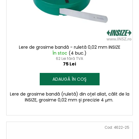
o
s
d
u
u
l
s
u
e
i
Lere de grosime bandă - ruletă 0,02 mm INSIZE
În stoc
(4 buc.)
62 Lei fără TVA
75 Lei
ADAUGĂ ÎN COŞ
Lere de grosime bandă (ruletă) din oțel aliat, călit de la
INSIZE, grosime 0,02 mm și precizie 4 μm.
Cod:
4622-25