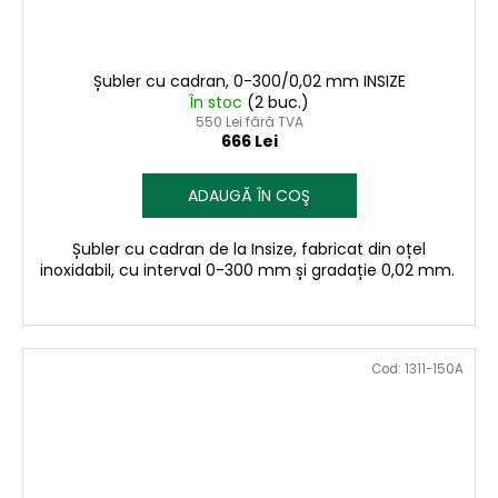
Șubler cu cadran, 0-300/0,02 mm INSIZE
În stoc
(2 buc.)
550 Lei fără TVA
666 Lei
ADAUGĂ ÎN COŞ
Șubler cu cadran de la Insize, fabricat din oțel
inoxidabil, cu interval 0-300 mm și gradație 0,02 mm.
Cod:
1311-150A