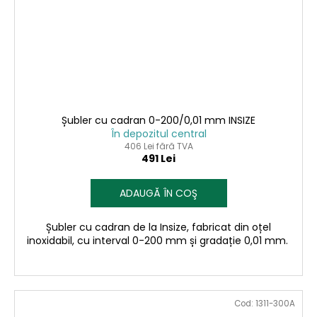
Șubler cu cadran 0-200/0,01 mm INSIZE
În depozitul central
406 Lei fără TVA
491 Lei
ADAUGĂ ÎN COŞ
Șubler cu cadran de la Insize, fabricat din oțel
inoxidabil, cu interval 0-200 mm și gradație 0,01 mm.
Cod:
1311-300A