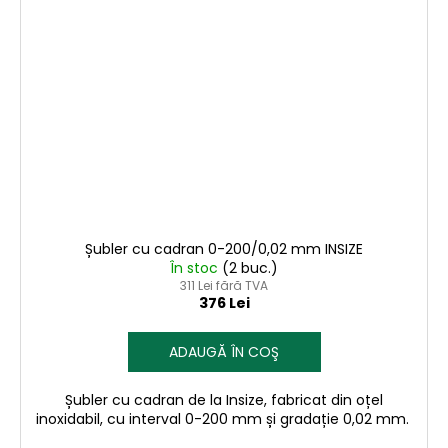
Șubler cu cadran 0-200/0,02 mm INSIZE
În stoc
(2 buc.)
311 Lei fără TVA
376 Lei
ADAUGĂ ÎN COŞ
Șubler cu cadran de la Insize, fabricat din oțel
inoxidabil, cu interval 0-200 mm și gradație 0,02 mm.