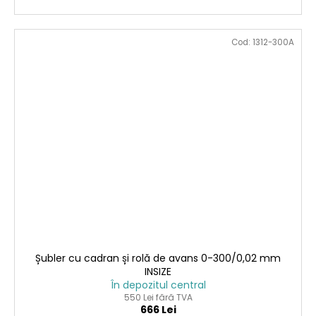
Cod:
1312-300A
Șubler cu cadran și rolă de avans 0-300/0,02 mm
INSIZE
În depozitul central
550 Lei fără TVA
666 Lei