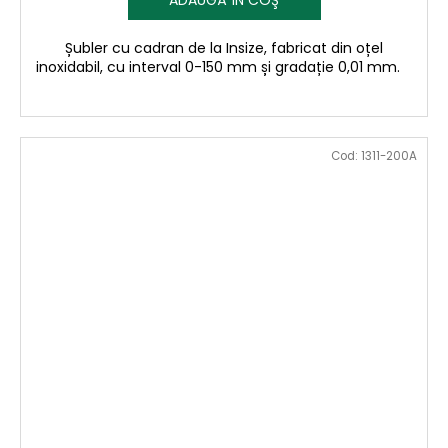
ADAUGĂ ÎN COŞ
Șubler cu cadran de la Insize, fabricat din oțel
inoxidabil, cu interval 0-150 mm și gradație 0,01 mm.
Cod:
1311-200A