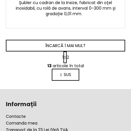
Șubler cu cadran de la Insize, fabricat din oțel
inoxidabil, cu rolă de avans, interval 0-300 mm și
gradație 0,01 mm.
ÎNCARCĂ 1 MAI MULT
P
1
2
a
C
g
13
articole în total
o
i
SUS
n
n
a
t
r
r
S
e
o
u
l
Informații
b
u
l
s
Contacte
l
o
Comanda mea
i
l
Transport de la 23 Lei fără TVA