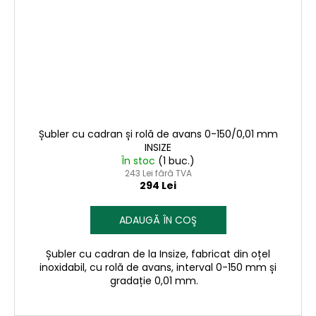
Șubler cu cadran și rolă de avans 0-150/0,01 mm
INSIZE
În stoc
(1 buc.)
243 Lei fără TVA
294 Lei
ADAUGĂ ÎN COŞ
Șubler cu cadran de la Insize, fabricat din oțel
inoxidabil, cu rolă de avans, interval 0-150 mm și
gradație 0,01 mm.