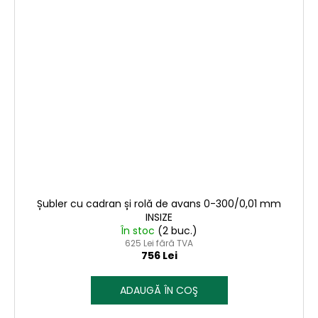
Șubler cu cadran și rolă de avans 0-300/0,01 mm
INSIZE
În stoc
(2 buc.)
625 Lei fără TVA
756 Lei
ADAUGĂ ÎN COŞ