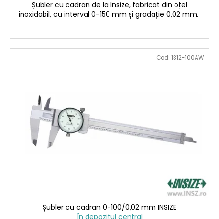
Șubler cu cadran de la Insize, fabricat din oțel
inoxidabil, cu interval 0-150 mm și gradație 0,02 mm.
Cod:
1312-100AW
Șubler cu cadran 0-100/0,02 mm INSIZE
În depozitul central