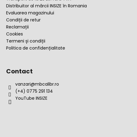
s
Distribuitor al mărcii INSIZE în Romania
t
Evaluarea magazinului
ă
Condiții de retur
r
Reclamații
i
Cookies
l
Termeni și condiții
o
Politica de confidențialitate
r
Contact
vanzari
@
mbcalibr.ro
(+4) 0775 291 134
YouTube INSIZE