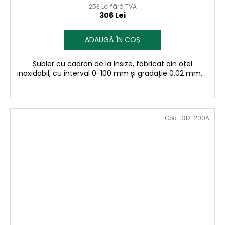
253 Lei fără TVA
306 Lei
ADAUGĂ ÎN COŞ
Șubler cu cadran de la Insize, fabricat din oțel
inoxidabil, cu interval 0-100 mm și gradație 0,02 mm.
Cod:
1312-200A