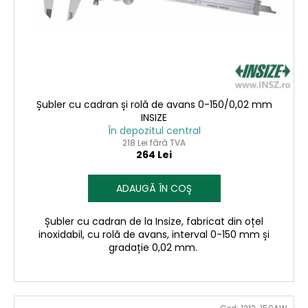
o
s
d
u
u
l
s
u
e
i
Șubler cu cadran și rolă de avans 0-150/0,02 mm
INSIZE
În depozitul central
218 Lei fără TVA
264 Lei
ADAUGĂ ÎN COŞ
Șubler cu cadran de la Insize, fabricat din oțel
inoxidabil, cu rolă de avans, interval 0-150 mm și
gradație 0,02 mm.