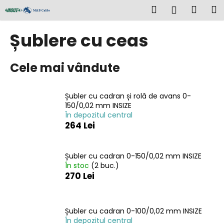
C
Treci
Căutare
Coş
M
Autentifi
la
o
conținut
Înapoi
Înapoi
de
ş
Șublere cu ceas
cump
C
Cele mai vândute
e
c
ă
Șubler cu cadran și rolă de avans 0-
u
150/0,02 mm INSIZE
În depozitul central
t
264 Lei
a
ţ
i
Șubler cu cadran 0-150/0,02 mm INSIZE
În stoc
(2 buc.)
?
270 Lei
Șubler cu cadran 0-100/0,02 mm INSIZE
În depozitul central
CĂUTARE