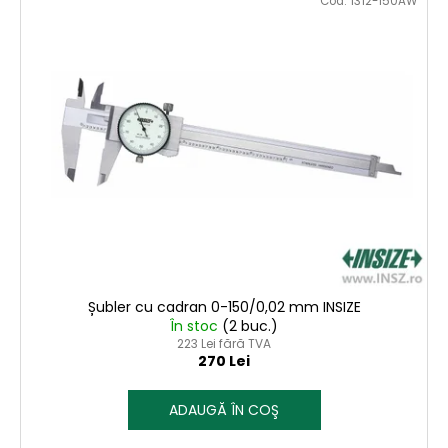
Cod:
1312-150AW
Șubler cu cadran 0-150/0,02 mm INSIZE
În stoc
(2 buc.)
223 Lei fără TVA
270 Lei
ADAUGĂ ÎN COŞ