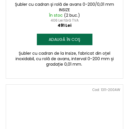
Șubler cu cadran și rolă de avans 0-200/0,01 mm
INSIZE
În stoc
(2 buc.)
406 Lei fără TVA
491 Lei
ADAUGĂ ÎN COŞ
Șubler cu cadran de la Insize, fabricat din oțel
inoxidabil, cu rolă de avans, interval 0-200 mm și
gradație 0,01 mm.
Cod:
1311-200AW