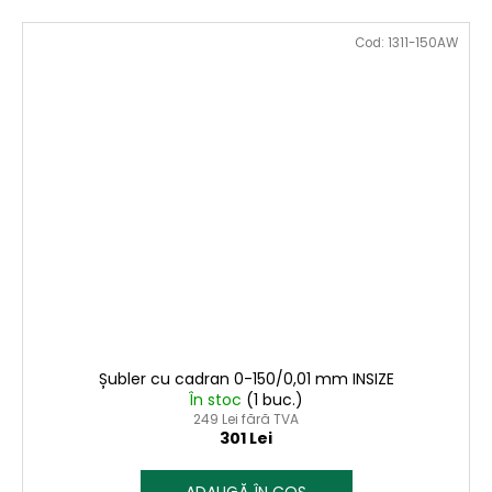
Cod:
1311-150AW
Șubler cu cadran 0-150/0,01 mm INSIZE
În stoc
(1 buc.)
249 Lei fără TVA
301 Lei