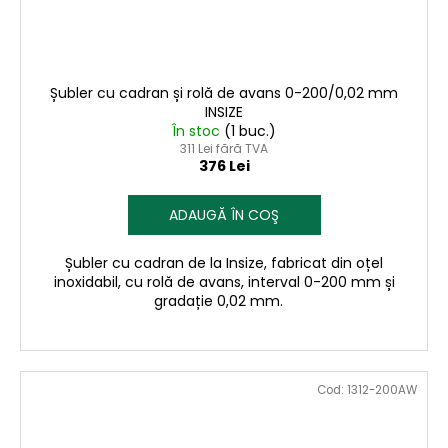
Șubler cu cadran și rolă de avans 0-200/0,02 mm
INSIZE
În stoc
(1 buc.)
311 Lei fără TVA
376 Lei
ADAUGĂ ÎN COŞ
Șubler cu cadran de la Insize, fabricat din oțel
inoxidabil, cu rolă de avans, interval 0-200 mm și
gradație 0,02 mm.
Cod:
1312-200AW