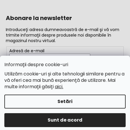
Abonare la newsletter
Introduceţi adresa dumneavoastră de e-mail şi vă vom
trimite informaţii despre produsele noi disponibile în
magazinul nostru virtual.
Adresă de e-mail
Completând adresa de e-mail, acceptați
termenii și
Informații despre cookie-uri
condițiile
Utilizăm cookie-uri și alte tehnologii similare pentru a
vă oferi cea mai bună experiență de utilizare. Mai
ABONARE
multe informații găsiți
aici.
Setări
Creat de Shoptet
Drepturi de autor 2026
M&B Calibr
. Toate drepturile
Sunt de acord
rezervate.