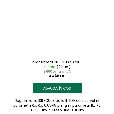
Rugozimetru INSIZE ISR-C003
În stoc
(2 buc.)
3 690 Lei fără TVA
4 465 Lei
ADAUGĂ ÎN COŞ
Rugozimetru ISR-C003 de la INSIZE cu interval în
parametri Ra, Rq: 0,05~15 µm și în parametri Rz, Rt:
0,1~50 µm, cu rezoluție 0,01 µm.