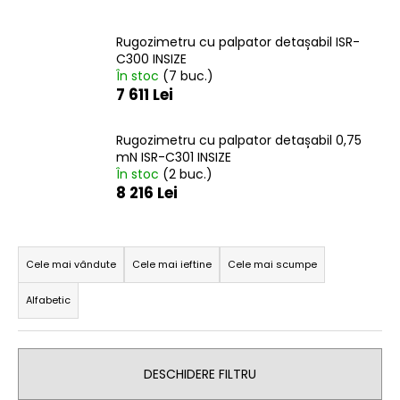
Rugozimetru cu palpator detașabil ISR-
C300 INSIZE
V
În stoc
(7 buc.)
ă
7 611 Lei
r
e
Rugozimetru cu palpator detașabil 0,75
c
mN ISR-C301 INSIZE
o
În stoc
(2 buc.)
m
8 216 Lei
a
n
S
d
e
Cele mai vândute
Cele mai ieftine
Cele mai scumpe
ă
l
m
Alfabetic
e
c
t
DESCHIDERE FILTRU
a