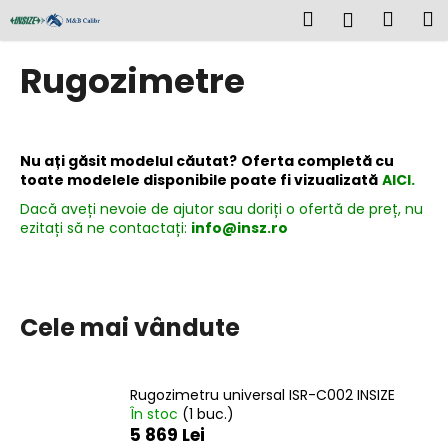
C
Treci
Căutare
Coş
M
Autentifi
la
o
conținut
Înapoi
Înapoi
de
ş
Rugozimetre
cump
C
e
c
Nu ați găsit modelul căutat?
Oferta completă cu
toate modelele disponibile poate fi vizualizată
AICI.
ă
u
Dacă aveți nevoie de ajutor sau doriți o ofertă de preț, nu
ezitați să ne contactați:
info@insz.ro
t
a
ţ
i
Cele mai vândute
?
Rugozimetru universal ISR-C002 INSIZE
În stoc
(1 buc.)
5 869 Lei
CĂUTARE