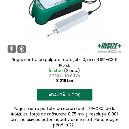
Rugozimetru cu palpator detașabil 0,75 mN ISR-C301
INSIZE
În stoc
(2 buc.)
6 790 Lei fără TVA
8 216 Lei
ADAUGĂ ÎN COŞ
Rugozimetru portabil cu ecran tactil ISR-C301 de la
INSIZE cu forță de măsurare 0,75 mN și rezoluție 0,001
µm, inclusiv palpator inductiv diamantat. Recunoaște
până la 22...