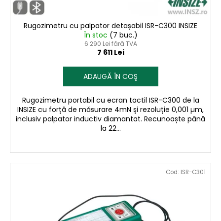
Rugozimetru cu palpator detașabil ISR-C300 INSIZE
În stoc
(7 buc.)
6 290 Lei fără TVA
7 611 Lei
ADAUGĂ ÎN COŞ
Rugozimetru portabil cu ecran tactil ISR-C300 de la
INSIZE cu forță de măsurare 4mN și rezoluție 0,001 µm,
inclusiv palpator inductiv diamantat. Recunoaște până
la 22...
Cod:
ISR-C301