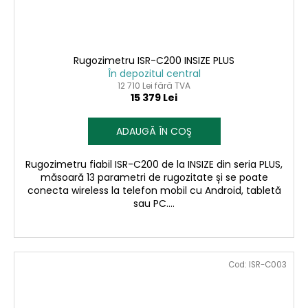
Rugozimetru ISR-C200 INSIZE PLUS
În depozitul central
12 710 Lei fără TVA
15 379 Lei
ADAUGĂ ÎN COŞ
Rugozimetru fiabil ISR-C200 de la INSIZE din seria PLUS,
măsoară 13 parametri de rugozitate și se poate
conecta wireless la telefon mobil cu Android, tabletă
sau PC....
Cod:
ISR-C003