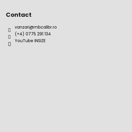
o
r
Contact
vanzari
@
mbcalibr.ro
(+4) 0775 291 134
YouTube INSIZE