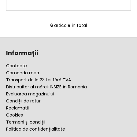
6
articole în total
C
o
S
n
u
t
Informații
r
b
o
s
Contacte
l
o
Comanda mea
u
l
Transport de la 23 Lei fără TVA
l
Distribuitor al mărcii INSIZE în Romania
l
Evaluarea magazinului
i
Condiții de retur
s
Reclamații
t
ă
Cookies
r
Termeni și condiții
i
Politica de confidențialitate
l