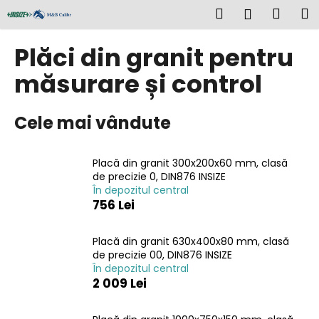
C
Treci
Căutare
Coş
M
Autentifi
la
o
conținut
Înapoi
Înapoi
de
ş
Plăci din granit pentru
cump
C
măsurare și control
e
c
Cele mai vândute
ă
u
Placă din granit 300x200x60 mm, clasă
t
de precizie 0, DIN876 INSIZE
a
În depozitul central
ţ
756 Lei
i
?
Placă din granit 630x400x80 mm, clasă
de precizie 00, DIN876 INSIZE
În depozitul central
2 009 Lei
CĂUTARE