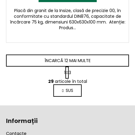
Placă din granit de la Insize, clasă de precizie 00, în
conformitate cu standardul DIN876, capacitate de
încărcare 75 kg, dimensiuni 630x630x100 mm. Atenție:
Produs...
ÎNCARCĂ 12 MAI MULTE
P
1
3
a
C
g
29
articole în total
o
i
SUS
n
n
a
t
r
r
S
e
o
u
l
Informații
b
u
l
s
Contacte