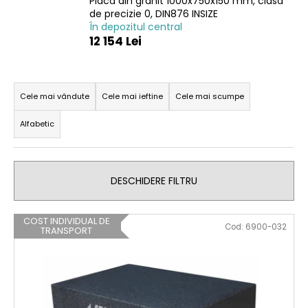
Placă din granit 1000x750x150 mm, clasă
de precizie 0, DIN876 INSIZE
În depozitul central
12 154 Lei
V
ă
S
r
e
Cele mai vândute
Cele mai ieftine
Cele mai scumpe
e
l
c
Alfabetic
e
o
m
c
a
t
n
DESCHIDERE FILTRU
a
d
r
ă
L
e
COST INDIVIDUAL DE
m
Cod:
6900-032
TRANSPORT
i
a
s
p
t
r
ă
o