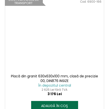
Cod:
6900-166
TRANSPORT
Placă din granit 630x630x100 mm, clasă de precizie
00, DIN876 INSIZE
În depozitul central
2 625 Lei fără TVA
3 176 Lei
ADAUGĂ ÎN COŞ