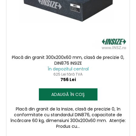
p
d
r
u
o
s
d
u
u
l
s
u
e
i
Placă din granit 300x200x60 mm, clasă de precizie 0,
DIN876 INSIZE
În depozitul central
625 Lei fără TVA
756 Lei
ADAUGĂ ÎN COŞ
Placă din granit de la Insize, clasă de precizie 0, în
conformitate cu standardul DIN876, capacitate de
încărcare 60 kg, dimensiuni 300x200x60 mm. Atenție:
Produs cu...