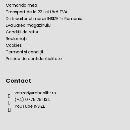
l
o
Comanda mea
i
l
Transport de la 23 Lei fără TVA
s
Distribuitor al mărcii INSIZE în Romania
t
Evaluarea magazinului
ă
Condiții de retur
r
Reclamații
i
Cookies
l
Termeni și condiții
o
Politica de confidențialitate
r
Contact
vanzari
@
mbcalibr.ro
(+4) 0775 291 134
YouTube INSIZE