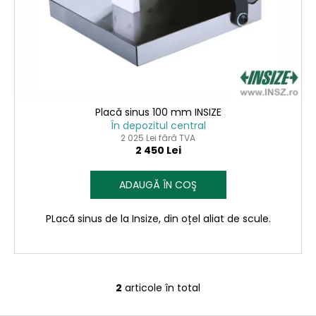
Placă sinus 100 mm INSIZE
În depozitul central
2 025 Lei fără TVA
2 450 Lei
ADAUGĂ ÎN COŞ
PLacă sinus de la Insize, din oțel aliat de scule.
2
articole în total
C
o