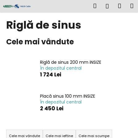
C
Treci
Căutare
Coş
M
Autentifi
la
o
conținut
Înapoi
Înapoi
de
ş
Riglă de sinus
cump
C
Cele mai vândute
e
c
ă
Riglă de sinus 200 mm iNSIZE
u
În depozitul central
t
1 724 Lei
a
ţ
i
Placă sinus 100 mm INSIZE
În depozitul central
?
2 450 Lei
S
e
Cele mai vândute
Cele mai ieftine
Cele mai scumpe
CĂUTARE