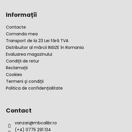
S
n
u
t
Informații
r
b
o
s
Contacte
l
o
Comanda mea
u
l
Transport de la 23 Lei fără TVA
l
Distribuitor al mărcii INSIZE în Romania
l
Evaluarea magazinului
i
Condiții de retur
s
Reclamații
t
ă
Cookies
r
Termeni și condiții
i
Politica de confidențialitate
l
o
r
Contact
vanzari
@
mbcalibr.ro
(+4) 0775 291 134