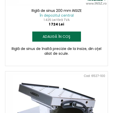
e
i
Riglă de sinus 200 mm iNSIZE
În depozitul central
1 425 Lei fără TVA
1 724 Lei
ADAUGĂ ÎN COŞ
Riglă de sinus de înaltă precizie de la Insize, din oțel
aliat de scule.
Cod:
6527-100