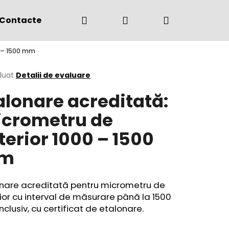
Căutare
Autentificare
Coş
Contacte
(+4) 0775 291 134
0 – 1500 mm
de
area
luat
Detalii de evaluare
alonare acreditată:
cumpărătur
ului
crometru de
terior 1000 – 1500
m
onare acreditată pentru micrometru de
ior cu interval de măsurare până la 1500
clusiv, cu certificat de etalonare.