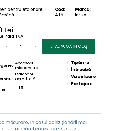
en pentru etalonare: 1
Cod:
Marcă:
tămână
4.1.5
Insize
 Lei
Lei fără TVA
uare
ADAUGĂ ÎN COŞ
Tipărire
Accesorii
gorie
:
micrometre
Întreabă
Etalonare
Vizualizare
soriu
:
acreditată
Partajare
4.1.5
dus
:
e măsurare. În cazul achiziționării mai
 în coș numărul corespunzător de