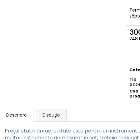
Term
săp
300
248 
Eval
preţ:
Cate
Tip
acce
Cod
pro
Descriere
Discuţie
Prețul etalonării acreditate este pentru un instrument d
multor instrumente de măsurat în set, trebuie adăugat