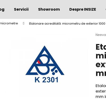
og
Servicii
Showroom
Despre INSIZE
 micrometre
Etalonare acreditată: micrometru de exterior 100
Ce căutaţi?
Evalu
Neeva
medie
Et
a
CĂUTARE
produs
mi
este
0,0
ex
din
Vă recomandăm
5
m
stele.
Etal
exter
mm in