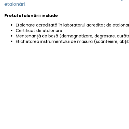
etalonări.
Prețul etalonării include
Etalonare acreditată în laboratorul acreditat de etalonar
Certificat de etalonare
Mentenanță de bază (demagnetizare, degresare, curăț
Etichetarea instrumentului de măsură (scânteiere, abțib