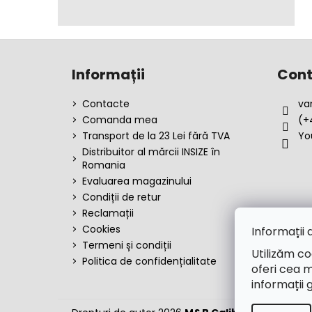
S
u
Informații
Cont
b
s
Contacte
va
o
Comanda mea
(+
l
Transport de la 23 Lei fără TVA
Yo
Distribuitor al mărcii INSIZE în
Romania
Evaluarea magazinului
Condiții de retur
Reclamații
Cookies
Informații 
Termeni și condiții
Utilizăm co
Politica de confidențialitate
oferi cea m
informații 