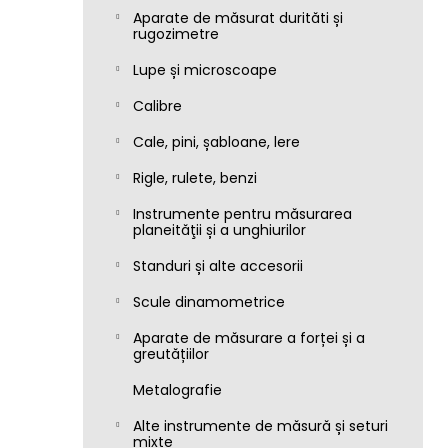
Aparate de măsurat durităti și
rugozimetre
Lupe și microscoape
Calibre
Cale, pini, șabloane, lere
Rigle, rulete, benzi
Instrumente pentru măsurarea
planeităţii și a unghiurilor
Standuri și alte accesorii
Scule dinamometrice
Aparate de măsurare a forței și a
greutățiilor
Metalografie
Alte instrumente de măsură și seturi
mixte