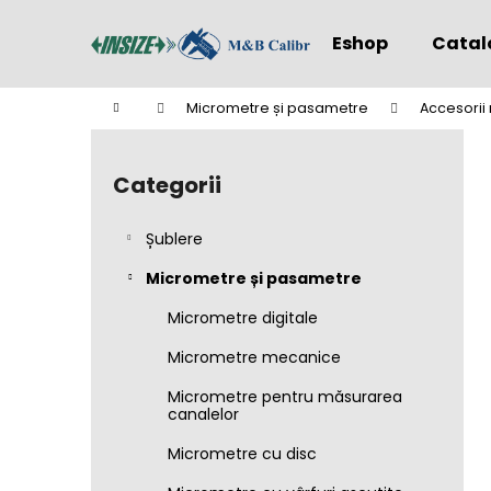
C
Treci
la
o
Eshop
Catal
conținut
Înapoi
Înapoi
ş
la
la
Acasă
Micrometre și pasametre
Accesorii
cumpărături
cumpărături
B
a
Categorii
Sari
r
peste
ă
categorii
Șublere
l
a
Micrometre și pasametre
t
Micrometre digitale
e
Micrometre mecanice
r
a
Micrometre pentru măsurarea
canalelor
l
ă
Micrometre cu disc