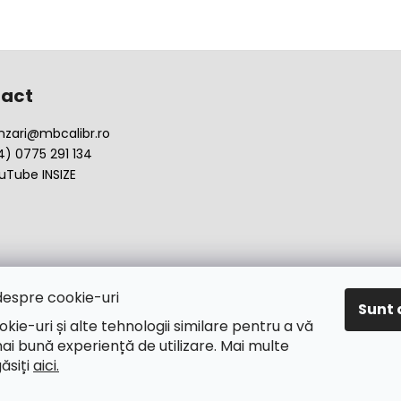
act
nzari
@
mbcalibr.ro
4) 0775 291 134
uTube INSIZE
despre cookie-uri
Sunt 
okie-uri și alte tehnologii similare pentru a vă
ai bună experiență de utilizare. Mai multe
găsiți
aici.