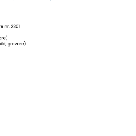
e nr. 2301
are)
ild, gravare)