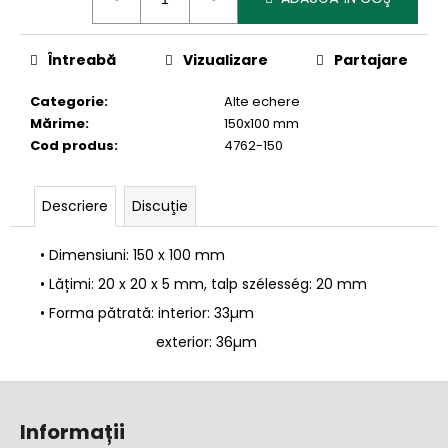
preţ:
Întreabă
Vizualizare
Partajare
Categorie
:
Alte echere
Mărime
:
150x100 mm
Cod produs
:
4762-150
Descriere
Discuţie
• Dimensiuni: 150 x 100 mm
• Lățimi: 20 x 20 x 5 mm, talp szélesség: 20 mm
• Forma pătrată: interior:
33
µm
exterior: 36µm
S
u
Informații
b