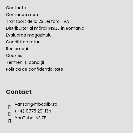
s
Contacte
o
Comanda mea
l
Transport de la 23 Lei fără TVA
Distribuitor al mărcii INSIZE în Romania
Evaluarea magazinului
Condiții de retur
Reclamații
Cookies
Termeni și condiții
Politica de confidențialitate
Contact
vanzari
@
mbcalibr.ro
(+4) 0775 291 134
YouTube INSIZE