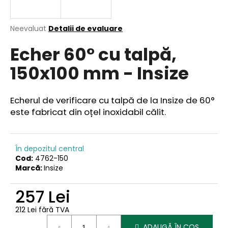
Evaluarea
Neevaluat
Detalii de evaluare
medie
V
Echer 60° cu talpă,
a
ă
produsului
r
150x100 mm - Insize
este
e
0,0
din
c
5
o
Echerul de verificare cu talpă de la Insize de 60°
stele.
m
este fabricat din oțel inoxidabil călit.
a
n
d
În depozitul central
ă
Cod:
4762-150
m
Marcă:
Insize
257 Lei
212 Lei fără TVA
Evaluare
ADAUGĂ ÎN COŞ