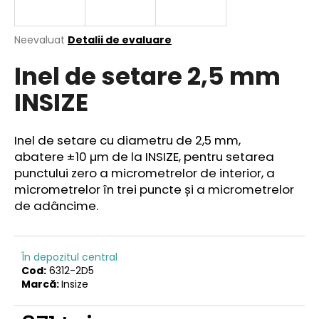
Evaluarea
Neevaluat
Detalii de evaluare
medie
V
Inel de setare 2,5 mm
a
ă
produsului
r
INSIZE
este
e
0,0
din
c
5
o
Inel de setare cu diametru de 2,5 mm,
stele.
m
abatere ±10 µm de la INSIZE, pentru setarea
a
punctului zero a micrometrelor de interior, a
n
micrometrelor în trei puncte și a micrometrelor
d
de adâncime.
ă
m
În depozitul central
Cod:
6312-2D5
Marcă:
Insize