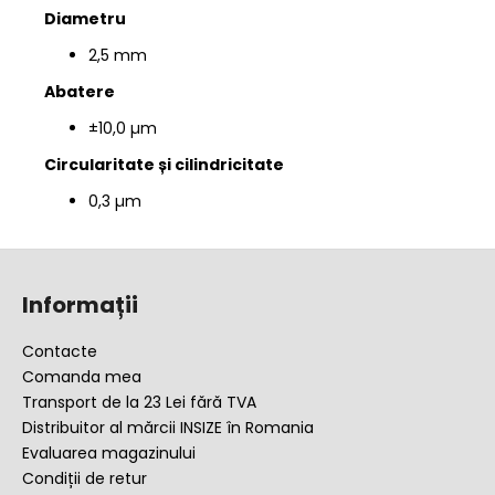
Diametru
2,5 mm
Abatere
±10,0 µm
Circularitate și cilindricitate
0,3 µm
S
u
Informații
b
s
Contacte
o
Comanda mea
l
Transport de la 23 Lei fără TVA
Distribuitor al mărcii INSIZE în Romania
Evaluarea magazinului
Condiții de retur