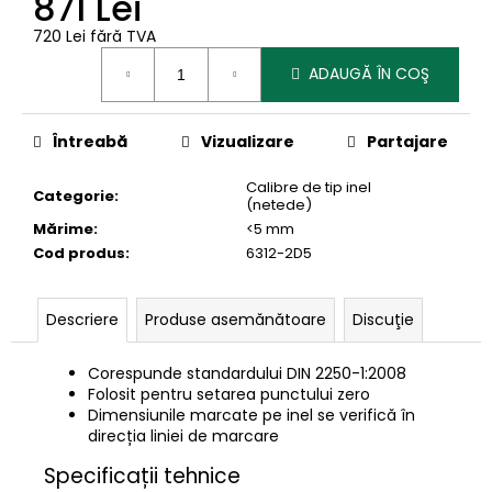
871 Lei
720 Lei fără TVA
Evaluare
ADAUGĂ ÎN COŞ
preţ:
Întreabă
Vizualizare
Partajare
Calibre de tip inel
Categorie
:
(netede)
Mărime
:
<5 mm
Cod produs
:
6312-2D5
Descriere
Produse asemănătoare
Discuţie
Corespunde standardului DIN 2250-1:2008
Folosit pentru setarea punctului zero
Dimensiunile marcate pe inel se verifică în
direcția liniei de marcare
Specificații tehnice