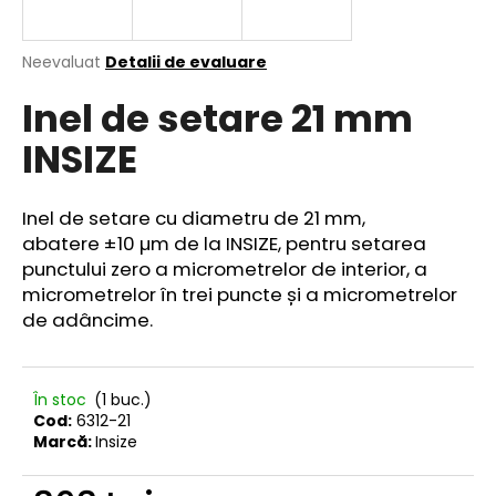
Evaluarea
Neevaluat
Detalii de evaluare
medie
V
Inel de setare 21 mm
a
ă
produsului
r
INSIZE
este
e
0,0
din
c
5
o
Inel de setare cu diametru de 21 mm,
stele.
m
abatere ±10 µm de la INSIZE, pentru setarea
a
punctului zero a micrometrelor de interior, a
n
micrometrelor în trei puncte și a micrometrelor
d
de adâncime.
ă
m
În stoc
(1 buc.)
Cod:
6312-21
Marcă:
Insize