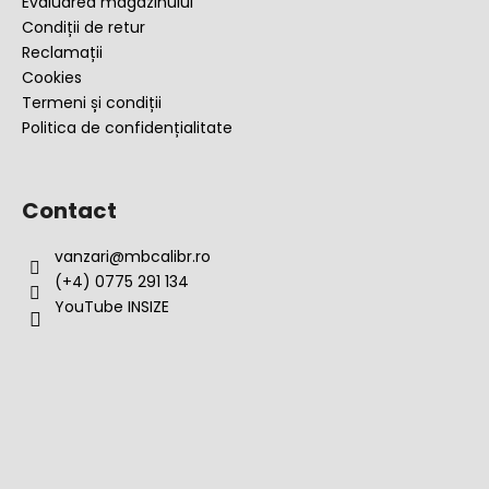
Evaluarea magazinului
Condiții de retur
Reclamații
Cookies
Termeni și condiții
Politica de confidențialitate
Contact
vanzari
@
mbcalibr.ro
(+4) 0775 291 134
YouTube INSIZE