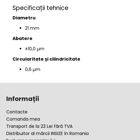
Specificații tehnice
Diametru
21 mm
Abatere
±10,0 µm
Circularitate și cilindricitate
0,6 µm
S
u
Informații
b
s
Contacte
o
Comanda mea
l
Transport de la 23 Lei fără TVA
Distribuitor al mărcii INSIZE în Romania