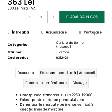
363 Lei
300 Lei fără TVA
Evaluare
ADAUGĂ ÎN COŞ
preţ:
Întreabă
Vizualizare
Partajare
Calibre de tip inel
Categorie
:
(netede)
Mărime
:
<50 mm
Cod produs
:
6312-21
Descriere
Etalonare acreditată | Accesorii
Produse asemănătoare
Discuţie
Corespunde standardului DIN 2250-1:2008
Folosit pentru setarea punctului zero
Dimensiunile marcate pe inel se verifică în
direcția liniei de marcare