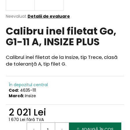
Evaluarea
Neevaluat
Detalii de evaluare
medie
V
Calibru inel filetat Go,
a
ă
produsului
r
G1-11 A, INSIZE PLUS
este
e
0,0
din
c
5
o
Calibrul inel filetat de la Insize, tip Trece, clasă
stele.
m
de toleranță A, tip filet G.
a
n
d
În depozitul central
ă
Cod:
4635-111
m
Marcă:
Insize
2 021 Lei
1 670 Lei fără TVA
Evaluare
ADAUGĂ ÎN COŞ