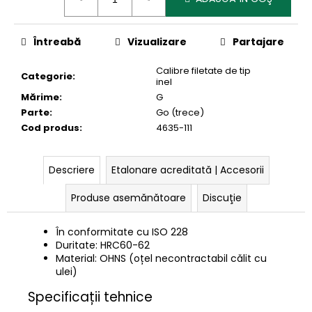
preţ:
Întreabă
Vizualizare
Partajare
Calibre filetate de tip
Categorie
:
inel
Mărime
:
G
Parte
:
Go (trece)
Cod produs
:
4635-111
Descriere
Etalonare acreditată | Accesorii
Produse asemănătoare
Discuţie
În conformitate cu ISO 228
Duritate: HRC60-62
Material: OHNS (oțel necontractabil călit cu
ulei)
Specificații tehnice