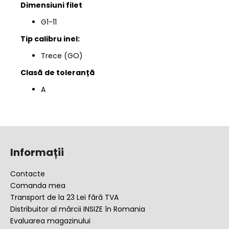
Dimensiuni filet
G1-11
Tip calibru inel:
Trece (GO)
Clasă
de toleranță
A
S
u
Informații
b
s
Contacte
o
Comanda mea
l
Transport de la 23 Lei fără TVA
Distribuitor al mărcii INSIZE în Romania
Evaluarea magazinului