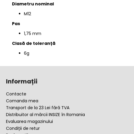
Diametru nominal
M12
Pas
1,75 mm
Clasă
de toleranță
6g
S
u
Informații
b
s
Contacte
o
Comanda mea
l
Transport de la 23 Lei fără TVA
Distribuitor al mărcii INSIZE în Romania
Evaluarea magazinului
Condiții de retur