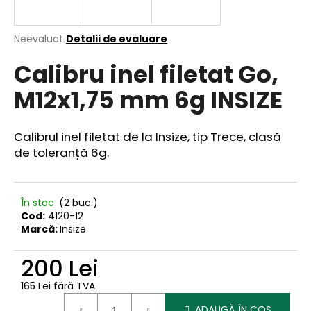
Evaluarea
Neevaluat
Detalii de evaluare
medie
V
Calibru inel filetat Go,
a
ă
produsului
r
M12x1,75 mm 6g INSIZE
este
e
0,0
din
c
5
o
Calibrul inel filetat de la Insize, tip Trece, clasă
stele.
m
de toleranță 6g.
a
n
d
În stoc
(2 buc.)
ă
Cod:
4120-12
m
Marcă:
Insize
200 Lei
165 Lei fără TVA
Evaluare
ADAUGĂ ÎN COŞ