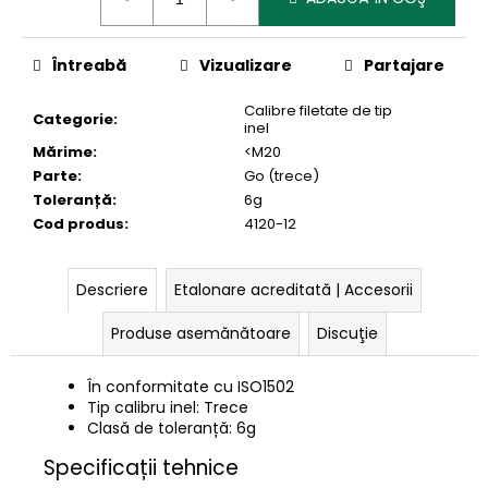
preţ:
Întreabă
Vizualizare
Partajare
Calibre filetate de tip
Categorie
:
inel
Mărime
:
<M20
Parte
:
Go (trece)
Toleranță
:
6g
Cod produs
:
4120-12
Descriere
Etalonare acreditată | Accesorii
Produse asemănătoare
Discuţie
În conformitate cu ISO1502
Tip calibru inel: Trece
Clasă de toleranță: 6g
Specificații tehnice