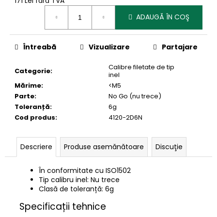
171 Lei fără TVA
Evaluare
ADAUGĂ ÎN COŞ
preţ:
Întreabă
Vizualizare
Partajare
Calibre filetate de tip
Categorie
:
inel
Mărime
:
<M5
Parte
:
No Go (nu trece)
Toleranță
:
6g
Cod produs
:
4120-2D6N
Descriere
Produse asemănătoare
Discuţie
În conformitate cu ISO1502
Tip calibru inel: Nu trece
Clasă de toleranță: 6g
Specificații tehnice