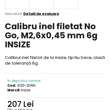
Evaluarea
Neevaluat
Detalii de evaluare
medie
V
Calibru inel filetat No
a
ă
produsului
r
Go, M2,6x0,45 mm 6g
este
e
0,0
INSIZE
din
c
5
o
stele.
m
Calibrul inel filetat de la Insize, tip Nu trece, clasă
a
de toleranță 6g.
n
d
ă
m
În depozitul central
Cod:
4120-2D6N
Marcă:
Insize
207 Lei