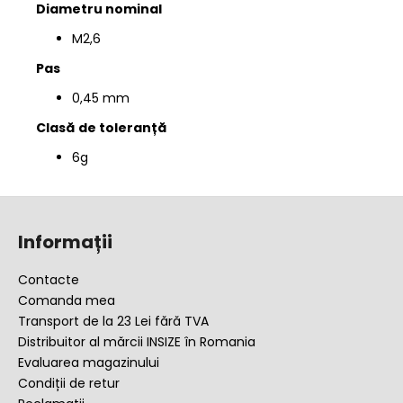
Diametru nominal
M2,6
Pas
0,45 mm
Clasă
de toleranță
6g
S
u
Informații
b
s
Contacte
o
Comanda mea
l
Transport de la 23 Lei fără TVA
Distribuitor al mărcii INSIZE în Romania
Evaluarea magazinului
Condiții de retur