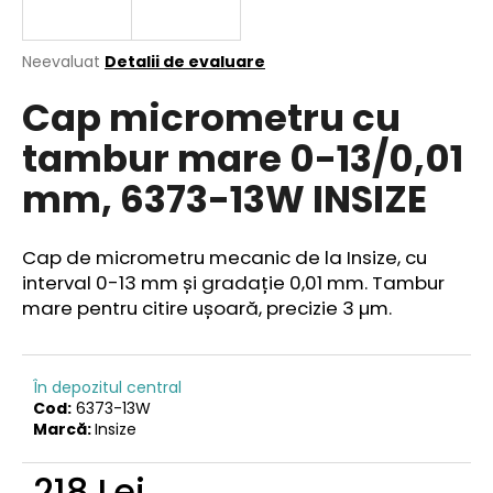
Evaluarea
Neevaluat
Detalii de evaluare
medie
V
Cap micrometru cu
a
ă
produsului
r
tambur mare 0-13/0,01
este
e
0,0
mm, 6373-13W INSIZE
din
c
5
o
stele.
m
Cap de micrometru mecanic de la Insize, cu
a
interval 0-13 mm și gradație 0,01 mm. T
ambur
n
mare pentru citire ușoară, precizie 3 µm.
d
ă
m
În depozitul central
Cod:
6373-13W
Marcă:
Insize
218 Lei