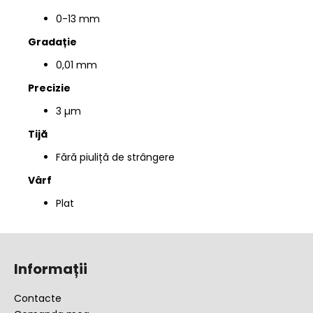
0-13 mm
Gradație
0,01 mm
Precizie
3 µm
Tijă
Fără
piuliță de strângere
Vârf
Plat
S
u
Informații
b
s
Contacte