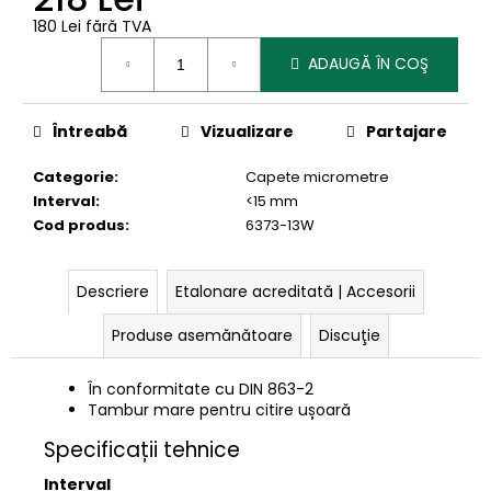
180 Lei fără TVA
Evaluare
ADAUGĂ ÎN COŞ
preţ:
Întreabă
Vizualizare
Partajare
Categorie
:
Capete micrometre
Interval
:
<15 mm
Cod produs
:
6373-13W
Descriere
Etalonare acreditată | Accesorii
Produse asemănătoare
Discuţie
În conformitate cu DIN 863-2
Tambur mare pentru citire ușoară
Specificații tehnice
Interval