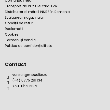
o
Comanda mea
l
Transport de la 23 Lei fără TVA
Distribuitor al mărcii INSIZE în Romania
Evaluarea magazinului
Condiții de retur
Reclamații
Cookies
Termeni și condiții
Politica de confidențialitate
Contact
vanzari
@
mbcalibr.ro
(+4) 0775 291 134
YouTube INSIZE