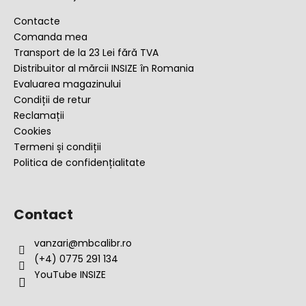
b
s
Contacte
o
Comanda mea
l
Transport de la 23 Lei fără TVA
Distribuitor al mărcii INSIZE în Romania
Evaluarea magazinului
Condiții de retur
Reclamații
Cookies
Termeni și condiții
Politica de confidențialitate
Contact
vanzari
@
mbcalibr.ro
(+4) 0775 291 134
YouTube INSIZE