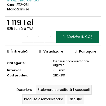
În depozitul central
Cod:
2112-251
Marcă:
Insize
1 119 Lei
925 Lei fără TVA
Evaluare
ADAUGĂ ÎN COŞ
preţ:
Întreabă
Vizualizare
Partajare
Ceasuri comparatoare
Categorie
:
digitale
Interval
:
<50 mm
Cod produs
:
2112-251
Descriere
Etalonare acreditată | Accesorii
Produse asemănătoare
Discuţie