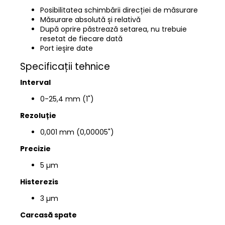
Posibilitatea schimbării direcției de măsurare
Măsurare absolută și relativă
După oprire păstrează setarea, nu trebuie
resetat de fiecare dată
Port ieșire date
Specificații tehnice
Interval
0-25,4 mm (1")
Rezoluție
0,001 mm (0,00005")
Precizie
5 µm
Histerezis
3 µm
Carcasă spate