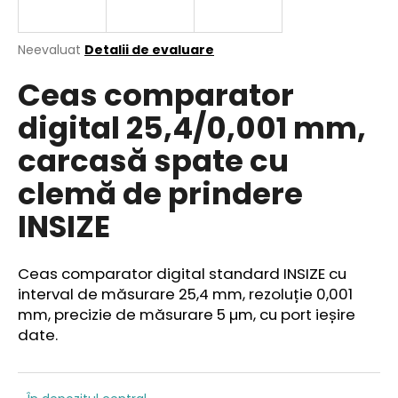
Evaluarea
Neevaluat
Detalii de evaluare
medie
V
Ceas comparator
a
ă
produsului
r
digital 25,4/0,001 mm,
este
e
0,0
carcasă spate cu
din
c
5
o
clemă de prindere
stele.
m
a
INSIZE
n
d
ă
Ceas comparator digital standard INSIZE cu
m
interval de măsurare 25,4 mm, rezoluție 0,001
mm, precizie de măsurare 5 µm, cu port ieșire
date.