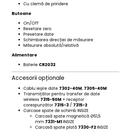
Cu clemă de prindere
Butoane
On/Off
Resetare zero
Presetare date
Schimbarea direcției de măsurare
Măsurare absolută/relativă
Alimentare
Baterie
CR2032
Accesorii opționale
Cablu ieșire date
7302-40M
,
7305-40M
Transmițător pentru transfer de date
wireless
7315-50M
+ receptor
corespunzător
7315-3
/
7315-2
Carcase spate de schimb INSIZE
Carcasă spate magnetică Ø51,5
mm
7331-M1
INSIZE
Carcasă spate plată
7330-F2
INSIZE