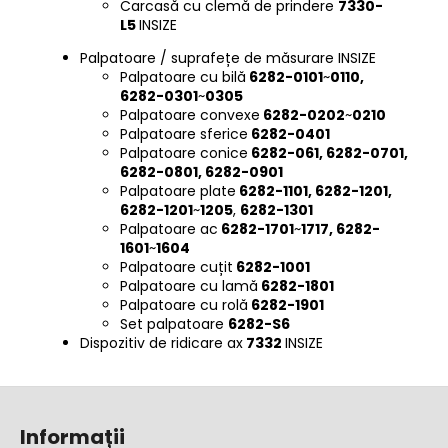
Carcasă cu clemă de prindere
7330-
L5
INSIZE
Palpatoare / suprafețe de măsurare INSIZE
Palpatoare cu bilă
6282-0101
~
0110,
6282-0301
~
0305
Palpatoare convexe
6282-0202
~
0210
Palpatoare sferice
6282-0401
Palpatoare conice
6282-061, 6282-0701,
6282-0801, 6282-0901
Palpatoare plate
6282-1101, 6282-1201,
6282-1201
~
1205
,
6282-1301
Palpatoare ac
6282-1701
~
1717, 6282-
1601
~
1604
Palpatoare cuțit
6282-1001
Palpatoare cu lamă
6282-1801
Palpatoare cu rolă
6282-1901
Set palpatoare
6282-S6
Dispozitiv de ridicare ax
7332
INSIZE
S
u
Informații