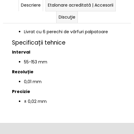
Descriere
Etalonare acreditată | Accesorii
Discuţie
Livrat cu 6 perechi de vârfuri palpatoare
Specificații tehnice
Interval
55-153 mm
Rezoluție
0,01 mm
Precizie
± 0,02 mm
S