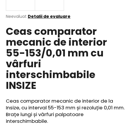
Evaluarea
Neevaluat
Detalii de evaluare
medie
V
Ceas comparator
a
ă
produsului
r
mecanic de interior
este
e
0,0
55-153/0,01 mm cu
din
c
5
o
vârfuri
stele.
m
a
interschimbabile
n
INSIZE
d
ă
m
Ceas comparator mecanic de interior de la
Insize, cu interval 55-153 mm și rezoluție 0,01 mm.
Brațe lungi și vârfuri palpatoare
interschimbabile.