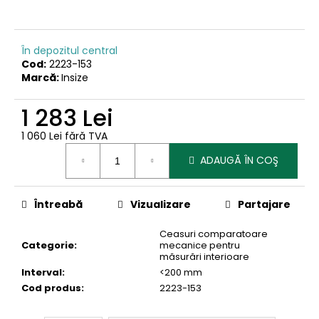
În depozitul central
Cod:
2223-153
Marcă:
Insize
1 283 Lei
1 060 Lei fără TVA
Evaluare
ADAUGĂ ÎN COŞ
preţ:
Întreabă
Vizualizare
Partajare
Ceasuri comparatoare
Categorie
:
mecanice pentru
măsurări interioare
Interval
:
<200 mm
Cod produs
:
2223-153