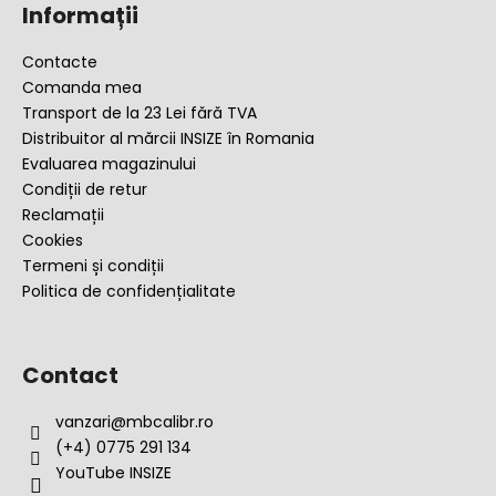
u
Informații
b
s
Contacte
o
Comanda mea
l
Transport de la 23 Lei fără TVA
Distribuitor al mărcii INSIZE în Romania
Evaluarea magazinului
Condiții de retur
Reclamații
Cookies
Termeni și condiții
Politica de confidențialitate
Contact
vanzari
@
mbcalibr.ro
(+4) 0775 291 134
YouTube INSIZE