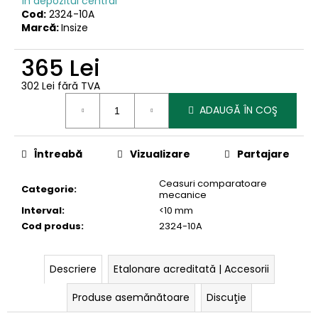
În depozitul central
Cod:
2324-10A
Marcă:
Insize
365 Lei
302 Lei fără TVA
Evaluare
ADAUGĂ ÎN COŞ
preţ:
Întreabă
Vizualizare
Partajare
Ceasuri comparatoare
Categorie
:
mecanice
Interval
:
<10 mm
Cod produs
:
2324-10A
Descriere
Etalonare acreditată | Accesorii
Produse asemănătoare
Discuţie