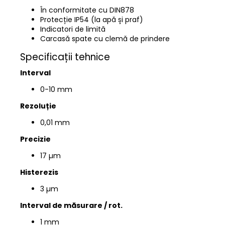
În conformitate cu DIN878
Protecție IP54 (la apă și praf)
Indicatori de limită
Carcasă spate cu clemă de prindere
Specificații tehnice
Interval
0-10 mm
Rezoluție
0,01 mm
Precizie
17 µm
Histerezis
3 µm
Interval de măsurare / rot.
1 mm