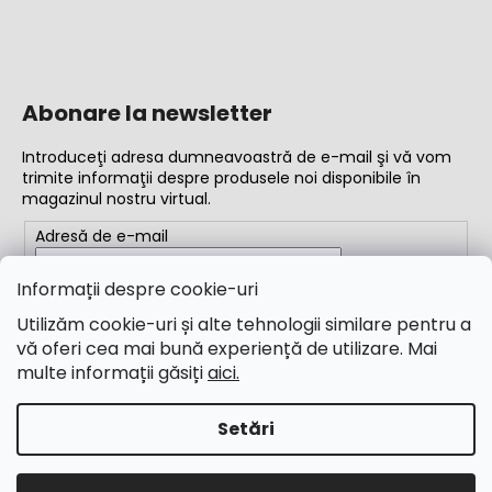
Abonare la newsletter
Introduceţi adresa dumneavoastră de e-mail şi vă vom
trimite informaţii despre produsele noi disponibile în
magazinul nostru virtual.
Adresă de e-mail
Completând adresa de e-mail, acceptați
termenii și
Informații despre cookie-uri
condițiile
Utilizăm cookie-uri și alte tehnologii similare pentru a
vă oferi cea mai bună experiență de utilizare. Mai
ABONARE
multe informații găsiți
aici.
Setări
Creat de Shoptet
Drepturi de autor 2026
M&B Calibr
. Toate drepturile