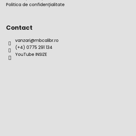
Politica de confidențialitate
Contact
vanzari
@
mbcalibr.ro
(+4) 0775 291 134
YouTube INSIZE