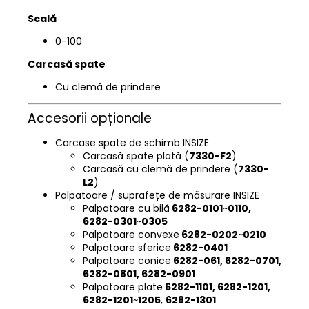
Scală
0-100
Carcasă spate
Cu clemă de prindere
Accesorii opționale
Carcase spate de schimb INSIZE
Carcasă spate plată (
7330-F2
)
Carcasă cu clemă de prindere (
7330-
L2
)
Palpatoare / suprafețe de măsurare INSIZE
Palpatoare cu bilă
6282-0101
~
0110,
6282-0301
~
0305
Palpatoare convexe
6282-0202
~
0210
Palpatoare sferice
6282-0401
Palpatoare conice
6282-061, 6282-0701,
6282-0801, 6282-0901
Palpatoare plate
6282-1101, 6282-1201,
6282-1201
~
1205
,
6282-1301