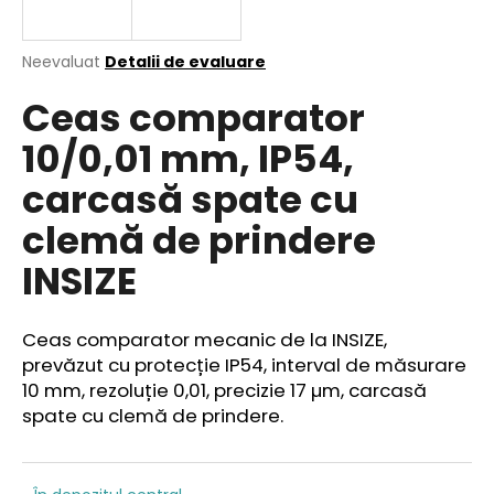
Evaluarea
Neevaluat
Detalii de evaluare
medie
V
Ceas comparator
a
ă
produsului
r
10/0,01 mm, IP54,
este
e
0,0
carcasă spate cu
din
c
5
o
clemă de prindere
stele.
m
a
INSIZE
n
d
ă
Ceas comparator mecanic de la INSIZE,
m
prevăzut cu protecție IP54, interval de măsurare
10 mm, rezoluție 0,01, precizie 17 µm, carcasă
spate cu clemă de prindere.