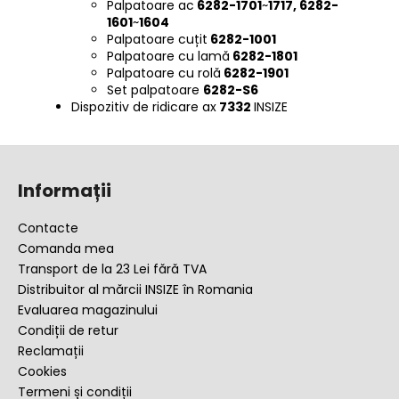
Palpatoare ac
6282-1701
~
1717, 6282-
1601
~
1604
Palpatoare cuțit
6282-1001
Palpatoare cu lamă
6282-1801
Palpatoare cu rolă
6282-1901
Set palpatoare
6282-S6
Dispozitiv de ridicare ax
7332
INSIZE
S
u
Informații
b
s
Contacte
o
Comanda mea
l
Transport de la 23 Lei fără TVA
Distribuitor al mărcii INSIZE în Romania
Evaluarea magazinului
Condiții de retur
Reclamații
Cookies
Termeni și condiții