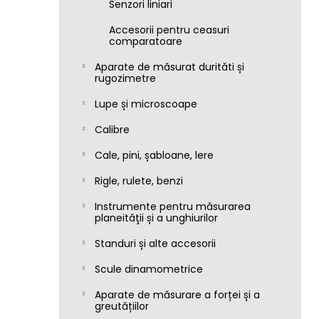
Senzori liniari
Accesorii pentru ceasuri
comparatoare
Aparate de măsurat durităti și
rugozimetre
Lupe și microscoape
Calibre
Cale, pini, șabloane, lere
Rigle, rulete, benzi
Instrumente pentru măsurarea
planeităţii și a unghiurilor
Standuri și alte accesorii
Scule dinamometrice
Aparate de măsurare a forței și a
greutățiilor