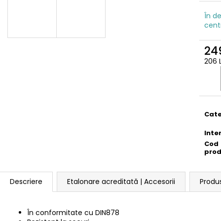
În de
cent
249
206 
Eval
preţ:
Cate
Inte
Cod
pro
Descriere
Etalonare acreditată | Accesorii
Produ
În conformitate cu DIN878