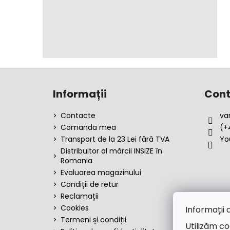
S
u
Informații
Cont
b
s
Contacte
va
o
Comanda mea
(+
l
Transport de la 23 Lei fără TVA
Yo
Distribuitor al mărcii INSIZE în
Romania
Evaluarea magazinului
Condiții de retur
Reclamații
Cookies
Informații 
Termeni și condiții
Utilizăm co