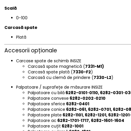
Scală
0-100
Carcasă spate
Plată
Accesorii opționale
Carcase spate de schimb INSIZE
Carcasă spate magnetică (
7331-M1)
Carcasă spate plată (
7330-F2
)
Carcasă cu clemă de prindere (
7330-L2
)
Palpatoare / suprafețe de măsurare INSIZE
Palpatoare cu bilă
6282-0101
~
0110, 6282-0301
~
03
Palpatoare convexe
6282-0202
~
0210
Palpatoare sferice
6282-0401
Palpatoare conice
6282-061, 6282-0701, 6282-08
Palpatoare plate
6282-1101, 6282-1201, 6282-1201
Palpatoare ac
6282-1701
~
1717, 6282-1601
~
1604
Palpatoare cuțit
6282-1001