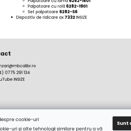
Palpatoare cu lamă
6282-1801
Palpatoare cu rolă
6282-1901
Set palpatoare
6282-S6
Dispozitiv de ridicare ax
7332
INSIZE
act
nzari
@
mbcalibr.ro
4) 0775 291 134
uTube INSIZE
despre cookie-uri
Sunt 
okie-uri și alte tehnologii similare pentru a vă