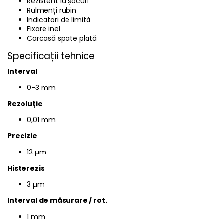
Rezistent la șocuri
Rulmenți rubin
Indicatori de limită
Fixare inel
Carcasă spate plată
Specificații tehnice
Interval
0-3 mm
Rezoluție
0,01 mm
Precizie
12 µm
Histerezis
3 µm
Interval de măsurare / rot.
1 mm