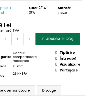
pozitul
Cod:
2314-
Marcă:
ral
3FA
Insize
 Lei
Lei fără TVA
uare
ADAUGĂ ÎN COŞ
Tipărire
Ceasuri
gorie
:
comparatoare
Întreabă
mecanice
Vizualizare
rval
:
<5 mm
Partajare
2314-3FA
dus
:
se asemănătoare
Discuţie