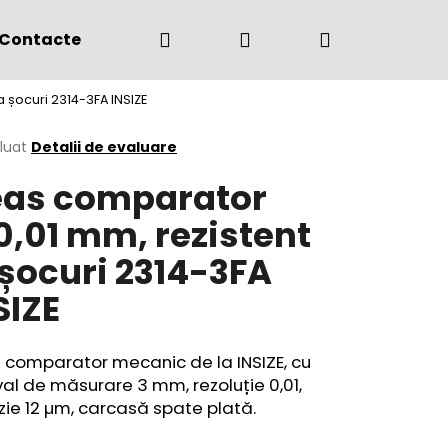
Căutare
Autentificare
Coş
Contacte
(+4) 0775 291 134
 șocuri 2314-3FA INSIZE
de
area
luat
Detalii de evaluare
as comparator
cumpărătur
ului
0,01 mm, rezistent
 șocuri 2314-3FA
SIZE
 comparator mecanic de la INSIZE, cu
val de măsurare 3 mm, rezoluție 0,01,
zie 12 µm, carcasă spate plată.