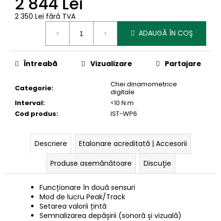
2 844 Lei
2 350 Lei fără TVA
Evaluare
ADAUGĂ ÎN COŞ
preţ:
Întreabă
Vizualizare
Partajare
Chei dinamometrice
Categorie
:
digitale
Interval
:
<10 N.m
Cod produs
:
IST-WP6
Descriere
Etalonare acreditată | Accesorii
Produse asemănătoare
Discuţie
Funcționare în două sensuri
Mod de lucru Peak/Track
Setarea valorii țintă
Semnalizarea depășirii (sonoră și vizuală)