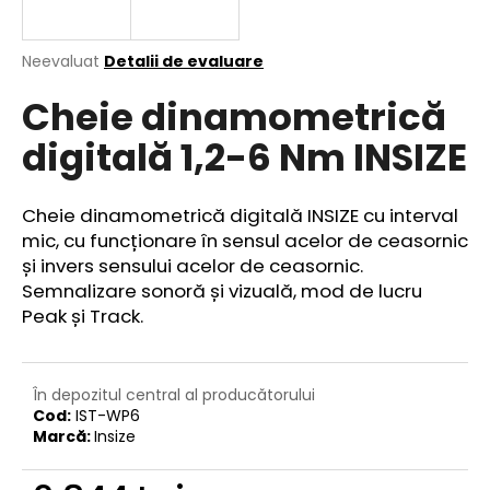
Evaluarea
Neevaluat
Detalii de evaluare
medie
V
Cheie dinamometrică
a
ă
produsului
r
digitală 1,2-6 Nm INSIZE
este
e
0,0
din
c
5
o
Cheie dinamometrică digitală INSIZE cu interval
stele.
m
mic, cu funcționare în sensul acelor de ceasornic
a
și invers sensului acelor de ceasornic.
n
Semnalizare sonoră și vizuală, mod de lucru
d
Peak și Track.
ă
m
În depozitul central al producătorului
Cod:
IST-WP6
Marcă:
Insize