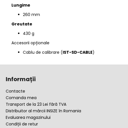
Lungime
260 mm
Greutate
430 g
Accesorii opționale
Cablu de calibrare (
IST-SD-CABLE
)
S
u
Informații
b
s
Contacte
o
Comanda mea
l
Transport de la 23 Lei fără TVA
Distribuitor al mărcii INSIZE în Romania
Evaluarea magazinului
Condiții de retur