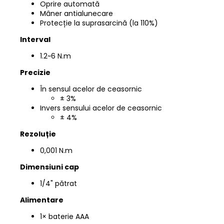
Oprire automată
Mâner antialunecare
Protecție la suprasarcină (la 110%)
Interval
1.2~6 N.m
Precizie
În sensul acelor de ceasornic
± 3%
Invers sensului acelor de ceasornic
± 4%
Rezoluție
0,001 N.m
Dimensiuni cap
1/4" pătrat
Alimentare
1× baterie AAA