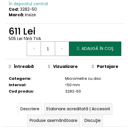
În depozitul central
Cod:
3282-50
Marcă:
Insize
611 Lei
505 Lei fără TVA
Evaluare
ADAUGĂ ÎN COŞ
preţ:
Întreabă
Vizualizare
Partajare
Categorie
:
Micrometre cu disc
Interval
:
<50 mm
Cod produs
:
3282-50
Descriere
Etalonare acreditată | Accesorii
Produse asemănătoare
Discuţie