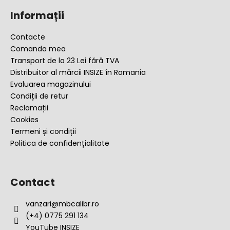
u
Informații
b
s
Contacte
o
Comanda mea
l
Transport de la 23 Lei fără TVA
Distribuitor al mărcii INSIZE în Romania
Evaluarea magazinului
Condiții de retur
Reclamații
Cookies
Termeni și condiții
Politica de confidențialitate
Contact
vanzari
@
mbcalibr.ro
(+4) 0775 291 134
YouTube INSIZE