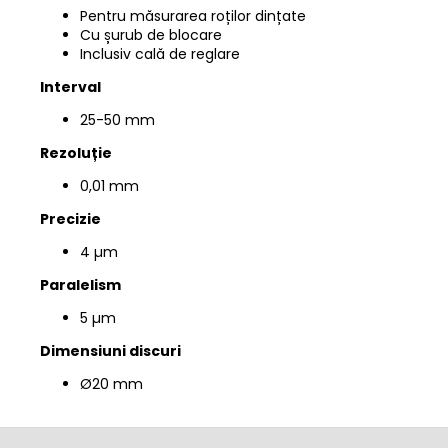
Pentru măsurarea roților dințate
Cu șurub de blocare
Inclusiv cală de reglare
Interval
25-50 mm
Rezoluție
0,01 mm
Precizie
4 µm
Paralelism
5 µm
Dimensiuni discuri
Ø20 mm
S