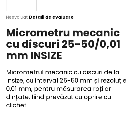
Evaluarea
Neevaluat
Detalii de evaluare
medie
V
Micrometru mecanic
a
ă
produsului
r
cu discuri 25-50/0,01
este
e
0,0
mm INSIZE
din
c
5
o
stele.
m
Micrometrul mecanic cu discuri de la
a
n
Insize, cu interval 25-50 mm și rezoluție
d
0,01 mm, pentru măsurarea roților
ă
dințate, fiind prev
ăzut cu oprire cu
m
clichet.