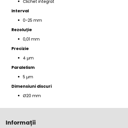
Clichet integrat
Interval
0-25 mm
Rezoluție
0,01 mm
Precizie
4 µm
Paralelism
5 µm
Dimensiuni discuri
Ø20 mm
S
u
Informații
b