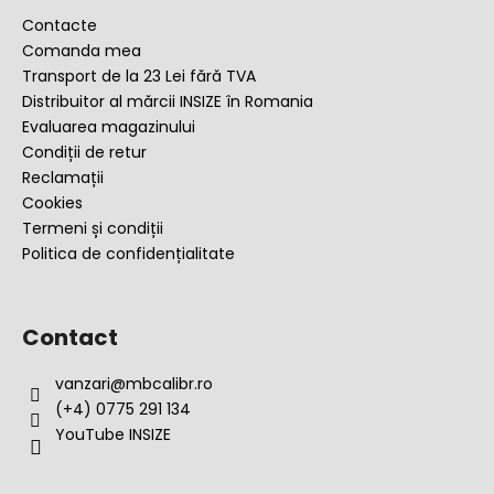
s
Contacte
o
Comanda mea
l
Transport de la 23 Lei fără TVA
Distribuitor al mărcii INSIZE în Romania
Evaluarea magazinului
Condiții de retur
Reclamații
Cookies
Termeni și condiții
Politica de confidențialitate
Contact
vanzari
@
mbcalibr.ro
(+4) 0775 291 134
YouTube INSIZE