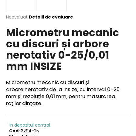
Evaluarea
Neevaluat
Detalii de evaluare
medie
V
Micrometru mecanic
a
ă
produsului
r
cu discuri și arbore
este
e
0,0
nerotativ 0-25/0,01
din
c
5
o
mm INSIZE
stele.
m
a
n
Micrometru mecanic cu discuri și
d
arbore
nerotativ de la Insize, cu interval 0-25
ă
mm și rezoluție 0,01 mm, pentru măsurarea
m
roților dințate
.
În depozitul central
Cod:
3294-25