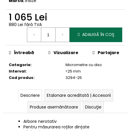
Marcă:
Insize
1 065 Lei
880 Lei fără TVA
Evaluare
ADAUGĂ ÎN COŞ
preţ:
Întreabă
Vizualizare
Partajare
Categorie
:
Micrometre cu disc
Interval
:
<25 mm
Cod produs
:
3294-25
Descriere
Etalonare acreditată | Accesorii
Produse asemănătoare
Discuţie
Arbore nerotativ
Pentru măsurarea roților dințate