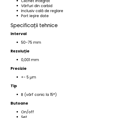
Clichet integrat
Vârfuri din carbid
Inclusiv cală de reglare
Port ieșire date
Specificații tehnice
Interval
50-75
mm
Rezoluție
0,001 mm
Precizie
+- 5 µm
Tip
B (
vârf conic la 15°
)
Butoane
On/off
Set