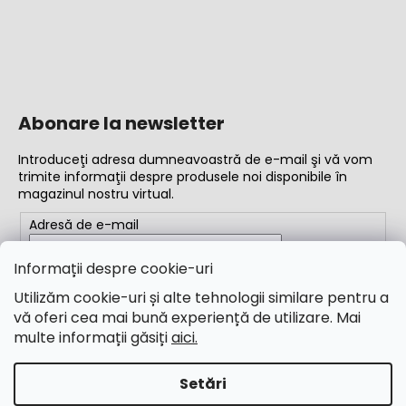
Abonare la newsletter
Introduceţi adresa dumneavoastră de e-mail şi vă vom
trimite informaţii despre produsele noi disponibile în
magazinul nostru virtual.
Adresă de e-mail
Completând adresa de e-mail, acceptați
termenii și
Informații despre cookie-uri
condițiile
Utilizăm cookie-uri și alte tehnologii similare pentru a
vă oferi cea mai bună experiență de utilizare. Mai
ABONARE
multe informații găsiți
aici.
Setări
Creat de Shoptet