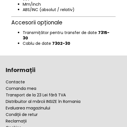
Mm/inch
ABS/INC (absolut / relativ)
Accesorii opționale
Transmițător pentru transfer de date
7315-
30
Cablu de date
7302-30
S
u
Informații
b
s
Contacte
o
Comanda mea
l
Transport de la 23 Lei fără TVA
Distribuitor al mărcii INSIZE în Romania
Evaluarea magazinului
Condiții de retur
Reclamații