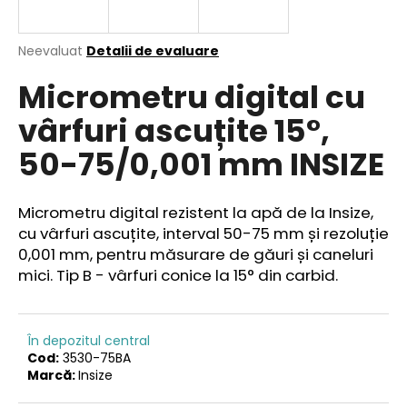
Evaluarea
Neevaluat
Detalii de evaluare
medie
V
Micrometru digital cu
a
ă
produsului
r
vârfuri ascuțite 15°,
este
e
0,0
50-75/0,001 mm INSIZE
din
c
5
o
stele.
m
Micrometru digital rezistent la apă de la Insize,
a
cu vârfuri ascuțite, interval 50-75 mm și rezoluție
n
0,001 mm, pentru măsurare de găuri și caneluri
d
mici. Tip B - vârfuri conice la 15° din carbid
.
ă
m
În depozitul central
Cod:
3530-75BA
Marcă:
Insize