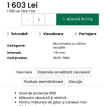
1 603 Lei
1 325 Lei fără TVA
Evaluare
ADAUGĂ ÎN COŞ
preţ:
Întreabă
Vizualizare
Partajare
Micrometre cu vârfuri
Categorie
:
ascuțite
Interval
:
<75 mm
Cod produs
:
3530-75BA
Descriere
Etalonare acreditată | Accesorii
Produse asemănătoare
Discuţie
Grad de protecție IP65
Măsurare absolută și relativă
Pentru măsurare de găuri și caneluri mici