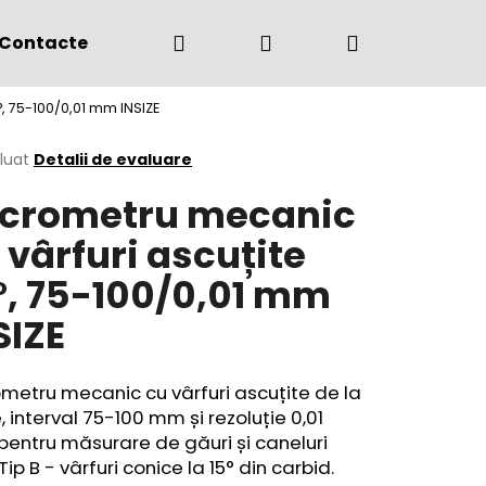
Căutare
Autentificare
Coş
Contacte
(+4) 0775 291 134
, 75-100/0,01 mm INSIZE
de
area
luat
Detalii de evaluare
crometru mecanic
cumpărătur
ului
 vârfuri ascuțite
°, 75-100/0,01 mm
SIZE
metru mecanic cu vârfuri ascuțite de la
e, interval 75-100 mm și rezoluție 0,01
entru măsurare de găuri și caneluri
 Tip B - vârfuri conice la 15° din carbid
.