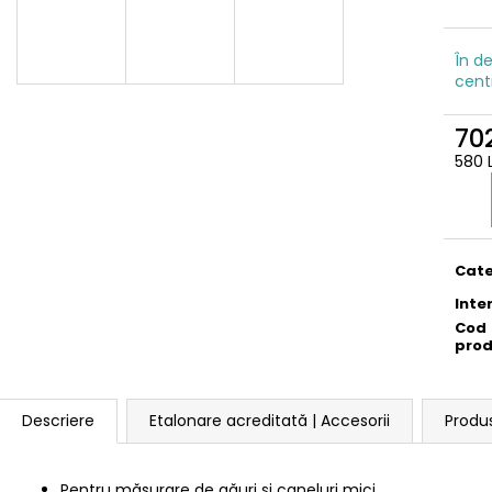
În de
cent
702
580 
Eval
preţ:
Cate
Inte
Cod
pro
Descriere
Etalonare acreditată | Accesorii
Produ
Pentru măsurare de găuri și caneluri mici