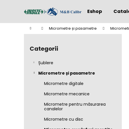
C
Treci
la
o
Eshop
Catal
conținut
Înapoi
Înapoi
ş
la
la
Acasă
Micrometre și pasametre
Micrometre
cumpărături
cumpărături
B
a
Categorii
Sari
r
peste
ă
categorii
Șublere
l
a
Micrometre și pasametre
t
Micrometre digitale
e
Micrometre mecanice
r
a
Micrometre pentru măsurarea
canalelor
l
ă
Micrometre cu disc