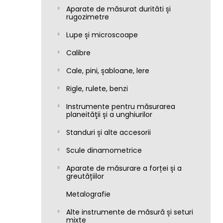
Aparate de măsurat durităti și
rugozimetre
Lupe și microscoape
Calibre
Cale, pini, șabloane, lere
Rigle, rulete, benzi
Instrumente pentru măsurarea
planeităţii și a unghiurilor
Standuri și alte accesorii
Scule dinamometrice
Aparate de măsurare a forței și a
greutățiilor
Metalografie
Alte instrumente de măsură și seturi
mixte