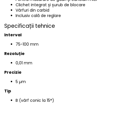
Clichet integrat și șurub de blocare
Vârfuri din carbid
Inclusiv cală de reglare
Specificații tehnice
Interval
75-100
mm
Rezoluție
0,01 mm
Precizie
5 µm
Tip
B (
vârf conic la 15°
)