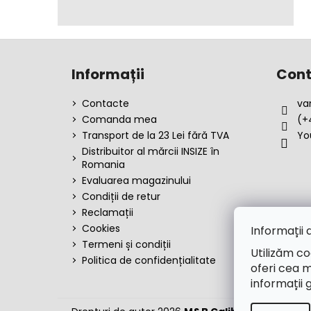
S
u
Informații
Cont
b
s
Contacte
va
o
Comanda mea
(+
l
Transport de la 23 Lei fără TVA
Yo
Distribuitor al mărcii INSIZE în
Romania
Evaluarea magazinului
Condiții de retur
Reclamații
Cookies
Informații 
Termeni și condiții
Utilizăm co
Politica de confidențialitate
oferi cea m
informații 