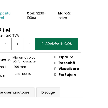
pozitul
Cod:
3230-
Marcă:
ral
100BA
Insize
 Lei
Lei fără TVA
uare
ADAUGĂ ÎN COŞ
Tipărire
Micrometre cu
gorie
:
vârfuri ascuțite
Întreabă
rval
:
<100 mm
Vizualizare
3230-100BA
Partajare
dus
:
se asemănătoare
Discuţie