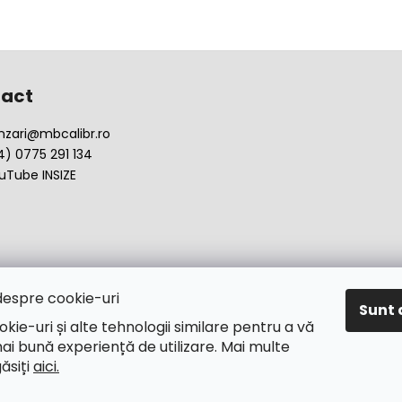
act
nzari
@
mbcalibr.ro
4) 0775 291 134
uTube INSIZE
despre cookie-uri
Sunt 
okie-uri și alte tehnologii similare pentru a vă
ai bună experiență de utilizare. Mai multe
găsiți
aici.