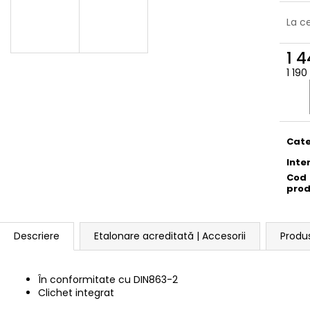
La c
1 4
1 190
Eval
preţ:
Cate
Inte
Cod
pro
Descriere
Etalonare acreditată | Accesorii
Produ
În conformitate cu
DIN863-2
Clichet integrat