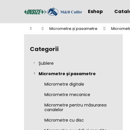
C
Treci
la
o
Eshop
Catal
conținut
Înapoi
Înapoi
ş
la
la
Acasă
Micrometre și pasametre
Micromet
cumpărături
cumpărături
B
a
Categorii
Sari
r
peste
ă
categorii
Șublere
l
a
Micrometre și pasametre
t
Micrometre digitale
e
Micrometre mecanice
r
a
Micrometre pentru măsurarea
canalelor
l
ă
Micrometre cu disc