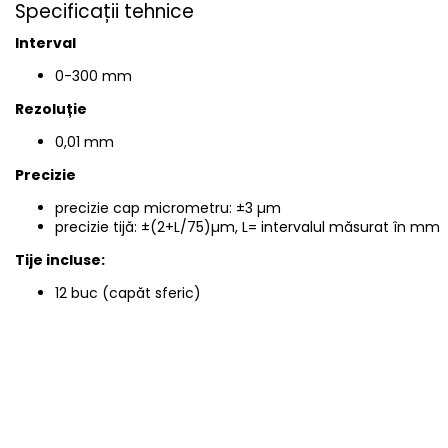
Specificații tehnice
Interval
0-300 mm
Rezoluție
0,01 mm
Precizie
precizie cap micrometru: ±3 µm
precizie tijă: ±(2+L/75)µm, L= intervalul măsurat în mm
Tije incluse:
12 buc (capăt sferic)