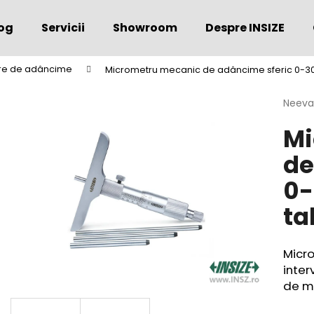
og
Servicii
Showroom
Despre INSIZE
re de adâncime
Micrometru mecanic de adâncime sferic 0-300
Ce căutaţi?
Evalu
Neeva
medie
Mi
a
CĂUTARE
produs
de
este
0,0
0-
din
Vă recomandăm
5
ta
stele.
Micr
inter
de mă