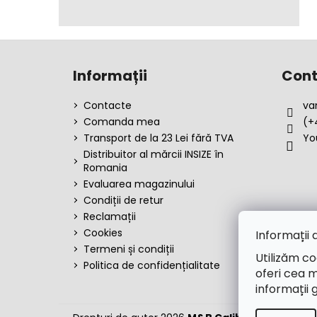
S
u
Informații
Cont
b
s
Contacte
va
o
Comanda mea
(+
l
Transport de la 23 Lei fără TVA
Yo
Distribuitor al mărcii INSIZE în
Romania
Evaluarea magazinului
Condiții de retur
Reclamații
Cookies
Informații 
Termeni și condiții
Utilizăm co
Politica de confidențialitate
oferi cea m
informații 