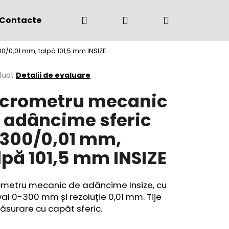
Căutare
Autentificare
Coş
Contacte
(+4) 0775 291 134
/0,01 mm, talpă 101,5 mm INSIZE
de
area
luat
Detalii de evaluare
crometru mecanic
cumpărătur
ului
 adâncime sferic
300/0,01 mm,
lpă 101,5 mm INSIZE
ometru mecanic de adâncime Insize, cu
val 0-300 mm și rezoluție 0,01 mm. Tije
surare cu capăt sferic.