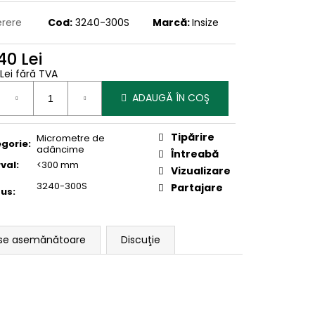
erere
Cod:
3240-300S
Marcă:
Insize
40 Lei
 Lei fără TVA
uare
ADAUGĂ ÎN COŞ
Tipărire
Micrometre de
gorie
:
adâncime
Întreabă
rval
:
<300 mm
Vizualizare
3240-300S
Partajare
dus
:
se asemănătoare
Discuţie