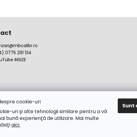
act
nzari
@
mbcalibr.ro
4) 0775 291 134
uTube INSIZE
despre cookie-uri
Sunt 
okie-uri și alte tehnologii similare pentru a vă
ai bună experiență de utilizare. Mai multe
găsiți
aici.