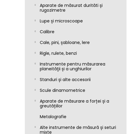
Aparate de măsurat durităti și
rugozimetre
Lupe și microscoape
Calibre
Cale, pini, șabloane, lere
Rigle, rulete, benzi
Instrumente pentru măsurarea
planeităţii și a unghiurilor
Standuri și alte accesorii
Scule dinamometrice
Aparate de măsurare a forței și a
greutățiilor
Metalografie
Alte instrumente de măsură și seturi
mixte