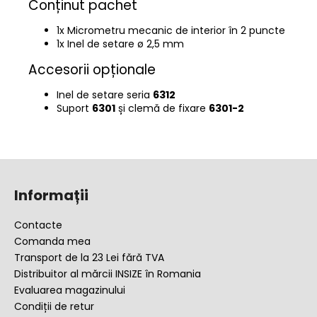
Conținut pachet
1x Micrometru mecanic de interior în 2 puncte
1x Inel de setare ø 2,5 mm
Accesorii opționale
Inel de setare seria
6312
Suport
6301
și clemă de fixare
6301-2
S
u
Informații
b
s
Contacte
o
Comanda mea
l
Transport de la 23 Lei fără TVA
Distribuitor al mărcii INSIZE în Romania
Evaluarea magazinului
Condiții de retur