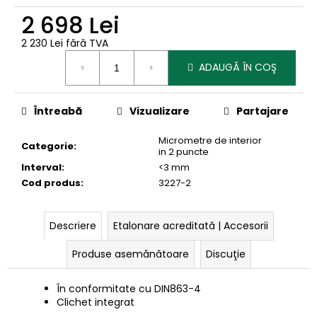
2 698 Lei
2 230 Lei fără TVA
Evaluare
ADAUGĂ ÎN COŞ
preţ:
Întreabă
Vizualizare
Partajare
Micrometre de interior
Categorie
:
in 2 puncte
Interval
:
<3 mm
Cod produs
:
3227-2
Descriere
Etalonare acreditată | Accesorii
Produse asemănătoare
Discuţie
În conformitate cu
DIN863-4
Clichet integrat