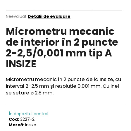
Evaluarea
Neevaluat
Detalii de evaluare
medie
V
Micrometru mecanic
a
ă
produsului
r
de interior în 2 puncte
este
e
0,0
2-2,5/0,001 mm tip A
din
c
5
o
INSIZE
stele.
m
a
n
Micrometru mecanic în 2 puncte de la Insize, cu
d
interval 2-2,5 mm și rezoluție 0,001 mm. Cu inel
ă
se setare ø 2,5 mm.
m
În depozitul central
Cod:
3227-2
Marcă:
Insize