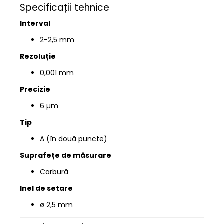
Specificații tehnice
Interval
2-2,5
mm
Rezoluție
0,001 mm
Precizie
6 µm
Tip
A (în două puncte)
Suprafețe de măsurare
Carbură
Inel de setare
ø 2,5 mm