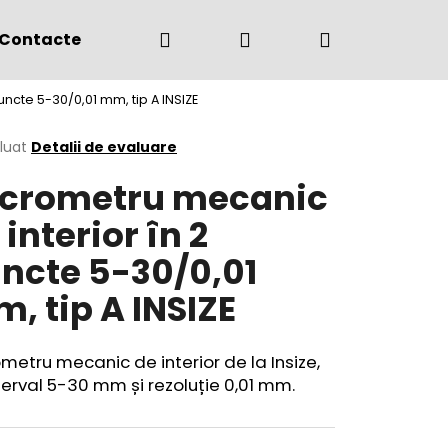
Căutare
Autentificare
Coş
Contacte
(+4) 0775 291 134
ncte 5-30/0,01 mm, tip A INSIZE
de
area
luat
Detalii de evaluare
crometru mecanic
cumpărătur
ului
 interior în 2
ncte 5-30/0,01
, tip A INSIZE
metru mecanic de interior de la Insize,
terval
5-30 mm și rezoluție 0,01 mm
.