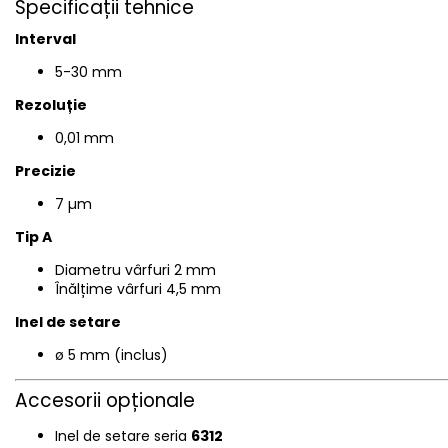
Specificații tehnice
Interval
5-30
mm
Rezoluție
0,01 mm
Precizie
7 µm
Tip A
Diametru vârfuri 2 mm
Înălțime vârfuri 4,5 mm
Inel de setare
ø 5 mm (inclus)
Accesorii opționale
Inel de setare seria
6312