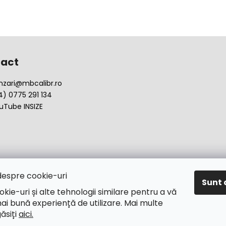
act
nzari
@
mbcalibr.ro
4) 0775 291 134
uTube INSIZE
despre cookie-uri
Sunt 
okie-uri și alte tehnologii similare pentru a vă
ai bună experiență de utilizare. Mai multe
găsiți
aici.