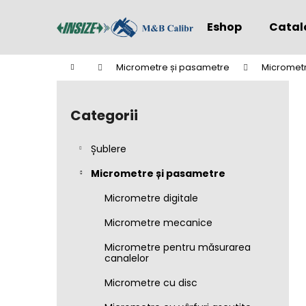
C
Treci
la
o
Eshop
Catal
conținut
Înapoi
Înapoi
ş
la
la
Acasă
Micrometre și pasametre
Micrometre
cumpărături
cumpărături
B
a
Categorii
Sari
r
peste
ă
categorii
Șublere
l
a
Micrometre și pasametre
t
Micrometre digitale
e
Micrometre mecanice
r
a
Micrometre pentru măsurarea
canalelor
l
ă
Micrometre cu disc