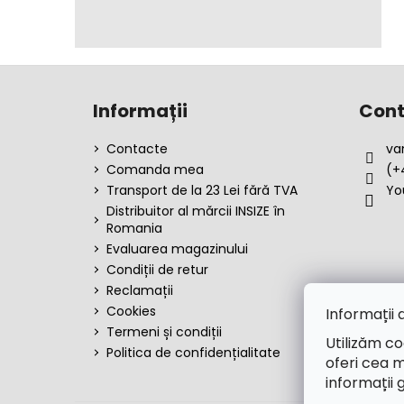
S
u
Informații
Cont
b
s
Contacte
va
o
Comanda mea
(+
l
Transport de la 23 Lei fără TVA
Yo
Distribuitor al mărcii INSIZE în
Romania
Evaluarea magazinului
Condiții de retur
Reclamații
Cookies
Informații 
Termeni și condiții
Utilizăm co
Politica de confidențialitate
oferi cea m
informații 