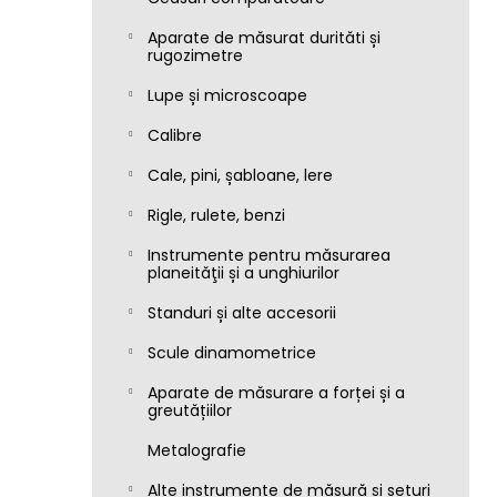
Aparate de măsurat durităti și
rugozimetre
Lupe și microscoape
Calibre
Cale, pini, șabloane, lere
Rigle, rulete, benzi
Instrumente pentru măsurarea
planeităţii și a unghiurilor
Standuri și alte accesorii
Scule dinamometrice
Aparate de măsurare a forței și a
greutățiilor
Metalografie
Alte instrumente de măsură și seturi