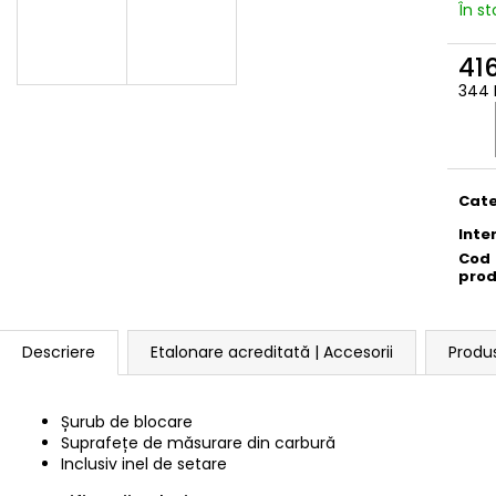
În s
416
344 
Eval
preţ:
Cate
Inte
Cod
pro
Descriere
Etalonare acreditată | Accesorii
Produ
Șurub de blocare
Suprafețe de măsurare din carbură
Inclusiv inel de setare