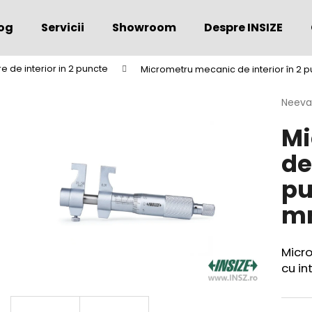
og
Servicii
Showroom
Despre INSIZE
 de interior in 2 puncte
Micrometru mecanic de interior în 2 pu
Ce căutaţi?
Evalu
Neeva
medie
Mi
a
CĂUTARE
produs
de
este
0,0
pu
din
Vă recomandăm
5
mm
stele.
Micro
cu in