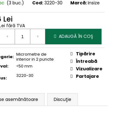
toc
(3 buc.)
Cod:
3220-30
Marcă:
Insize
 Lei
Lei fără TVA
uare
ADAUGĂ ÎN COŞ
Tipărire
Micrometre de
gorie
:
interior in 2 puncte
Întreabă
rval
:
<50 mm
Vizualizare
3220-30
Partajare
dus
:
se asemănătoare
Discuţie