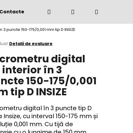
Căutare
Autentificare
Coş
Contacte
(+4) 0775 291 134
în 3 puncte 150-175/0,001 mm tip D INSIZE
de
area
luat
Detalii de evaluare
crometru digital
cumpărătur
ului
 interior în 3
ncte 150-175/0,001
 tip D INSIZE
ometru digital în 3 puncte tip D
a Insize, cu interval 150-175 mm și
luție 0,001 mm. Cu tijă de
nsie cu o lungime de 150 mm,