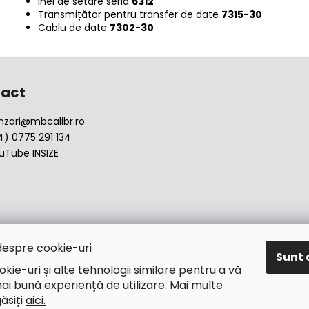
Inel de setare seria
6312
Transmițător pentru transfer de date
7315-30
Cablu de date
7302-30
act
nzari
@
mbcalibr.ro
4) 0775 291 134
uTube INSIZE
despre cookie-uri
Sunt 
okie-uri și alte tehnologii similare pentru a vă
ai bună experiență de utilizare. Mai multe
găsiți
aici.