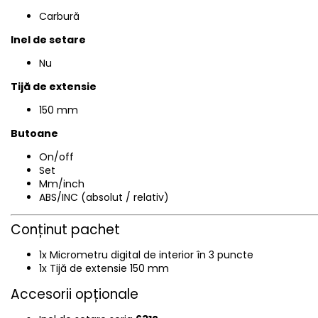
Carbură
Inel de setare
Nu
Tijă de extensie
150 mm
Butoane
On/off
Set
Mm/inch
ABS/INC (absolut / relativ)
Conținut pachet
1x Micrometru digital de interior în 3 puncte
1x Tijă de extensie 150 mm
Accesorii opționale