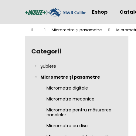
C
Treci
la
o
Eshop
Catal
conținut
Înapoi
Înapoi
ş
la
la
Acasă
Micrometre și pasametre
Micrometre
cumpărături
cumpărături
B
a
Categorii
Sari
r
peste
ă
categorii
Șublere
l
a
Micrometre și pasametre
t
Micrometre digitale
e
Micrometre mecanice
r
a
Micrometre pentru măsurarea
canalelor
l
ă
Micrometre cu disc