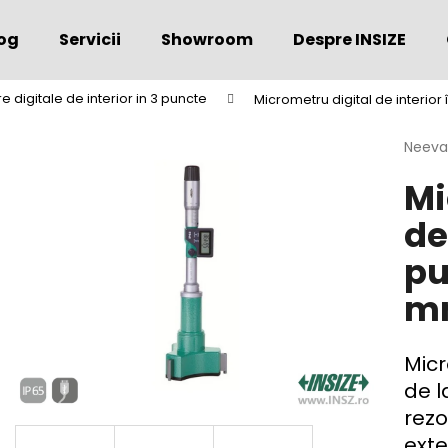
og
Servicii
Showroom
Despre INSIZE
 digitale de interior in 3 puncte
Micrometru digital de interior 
Ce căutaţi?
Evalu
Neeva
medie
Mi
a
CĂUTARE
produs
de
este
0,0
pu
din
Vă recomandăm
5
mm
stele.
Micr
de l
rezo
exte