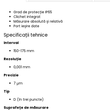
Grad de protecție IP65
Clichet integrat
Măsurare absolută și relativă
Port ieșire date
Specificații tehnice
Interval
150-175
mm
Rezoluție
0,001 mm
Precizie
7 µm
Tip
D (în trei puncte)
Suprafețe de măsurare