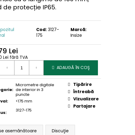
 de protecție IP65.
pozitul
Cod:
3127-
Marcă:
ral
175
Insize
79 Lei
0 Lei fără TVA
uare
ADAUGĂ ÎN COŞ
Tipărire
Micrometre digitale
gorie
:
de interior in 3
Întreabă
puncte
Vizualizare
rval
:
<175 mm
Partajare
3127-175
dus
:
se asemănătoare
Discuţie