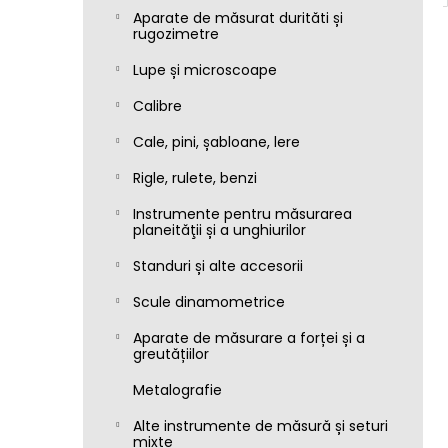
Aparate de măsurat durităti și
rugozimetre
Lupe și microscoape
Calibre
Cale, pini, șabloane, lere
Rigle, rulete, benzi
Instrumente pentru măsurarea
planeităţii și a unghiurilor
Standuri și alte accesorii
Scule dinamometrice
Aparate de măsurare a forței și a
greutățiilor
Metalografie
Alte instrumente de măsură și seturi
mixte