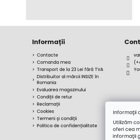
S
u
Informații
Cont
b
s
Contacte
va
o
Comanda mea
(+
l
Transport de la 23 Lei fără TVA
Yo
Distribuitor al mărcii INSIZE în
Romania
Evaluarea magazinului
Condiții de retur
Reclamații
Cookies
Informații 
Termeni și condiții
Utilizăm co
Politica de confidențialitate
oferi cea m
informații 