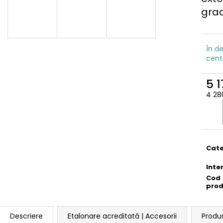
grad
În de
cent
5 1
4 28
Eval
preţ:
Cate
Inte
Cod
pro
Descriere
Etalonare acreditată | Accesorii
Produ