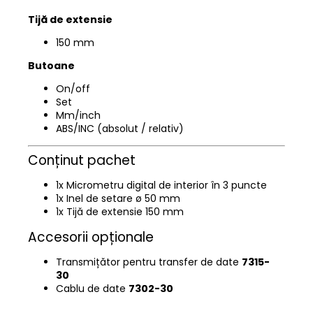
Tijă de extensie
150 mm
Butoane
On/off
Set
Mm/inch
ABS/INC (absolut / relativ)
Conținut pachet
1x Micrometru digital de interior în 3 puncte
1x Inel de setare ø 50 mm
1x Tijă de extensie 150 mm
Accesorii opționale
Transmițător pentru transfer de date
7315-
30
Cablu de date
7302-30