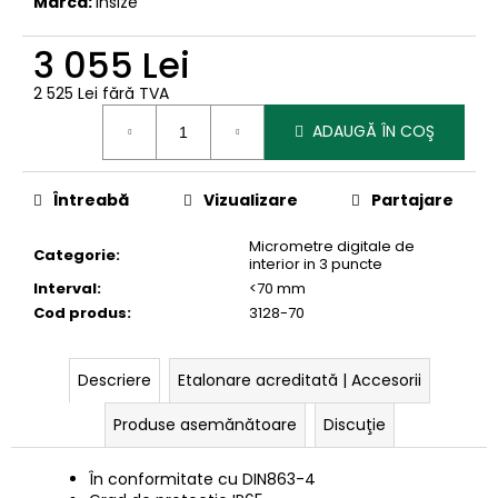
Marcă:
Insize
3 055 Lei
2 525 Lei fără TVA
Evaluare
ADAUGĂ ÎN COŞ
preţ:
Întreabă
Vizualizare
Partajare
Micrometre digitale de
Categorie
:
interior in 3 puncte
Interval
:
<70 mm
Cod produs
:
3128-70
Descriere
Etalonare acreditată | Accesorii
Produse asemănătoare
Discuţie
În conformitate cu
DIN863-4