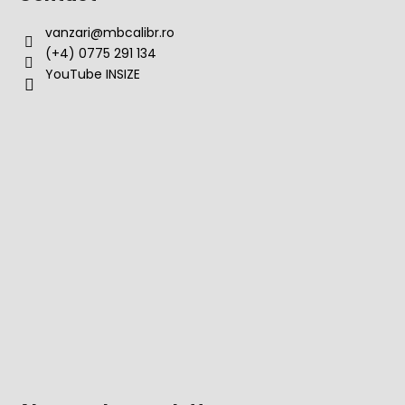
vanzari
@
mbcalibr.ro
(+4) 0775 291 134
YouTube INSIZE