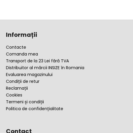
S
u
Informații
b
s
Contacte
o
Comanda mea
l
Transport de la 23 Lei fără TVA
Distribuitor al mărcii INSIZE în Romania
Evaluarea magazinului
Condiții de retur
Reclamații
Cookies
Termeni și condiții
Politica de confidențialitate
Contact