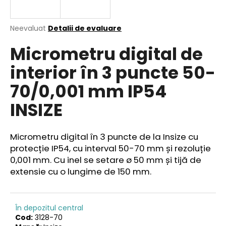
Evaluarea
Neevaluat
Detalii de evaluare
medie
V
Micrometru digital de
a
ă
produsului
r
interior în 3 puncte 50-
este
e
0,0
70/0,001 mm IP54
din
c
5
o
INSIZE
stele.
m
a
n
Micrometru digital în 3 puncte de la Insize
cu
d
protecție IP54, cu interval 50-70 mm și rezoluție
ă
0,001 mm. Cu inel se setare ø 50 mm și tijă de
m
extensie cu o lungime de 150 mm
.
În depozitul central
Cod:
3128-70