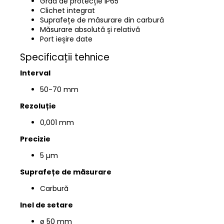
Grad de protecție IP65
Clichet integrat
Suprafețe de măsurare din carbură
Măsurare absolută și relativă
Port ieșire date
Specificații tehnice
Interval
50-70
mm
Rezoluție
0,001 mm
Precizie
5 µm
Suprafețe de măsurare
Carbură
Inel de setare
ø 50 mm