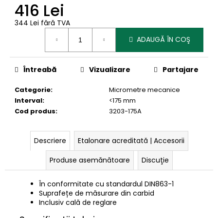
416 Lei
344 Lei fără TVA
Evaluare
ADAUGĂ ÎN COŞ
preţ:
Întreabă
Vizualizare
Partajare
Categorie
:
Micrometre mecanice
Interval
:
<175 mm
Cod produs
:
3203-175A
Descriere
Etalonare acreditată | Accesorii
Produse asemănătoare
Discuţie
În conformitate cu standardul
DIN863-1
Suprafețe de măsurare din carbid
Inclusiv cală de reglare