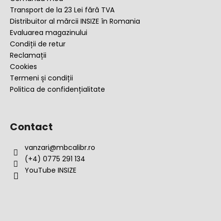
l
Transport de la 23 Lei fără TVA
Distribuitor al mărcii INSIZE în Romania
Evaluarea magazinului
Condiții de retur
Reclamații
Cookies
Termeni și condiții
Politica de confidențialitate
Contact
vanzari
@
mbcalibr.ro
(+4) 0775 291 134
YouTube INSIZE