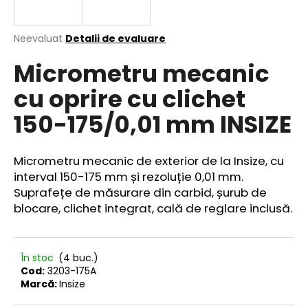
Evaluarea
Neevaluat
Detalii de evaluare
medie
V
Micrometru mecanic
a
ă
produsului
r
cu oprire cu clichet
este
e
0,0
150-175/0,01 mm INSIZE
din
c
5
o
stele.
m
Micrometru mecanic de exterior de la Insize, cu
a
interval 150-175 mm și rezoluție 0,01 mm.
n
Suprafețe de măsurare din carbid, șurub de
d
blocare, clichet integrat, cală de reglare inclusă.
ă
m
În stoc
(4 buc.)
Cod:
3203-175A
Marcă:
Insize