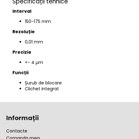
Specificații tehnice
Interval
150-175 mm
Rezoluție
0,01 mm
Precizie
+- 4 µm
Funcții
Șurub de blocare
Clichet integrat
S
u
Informații
b
s
Contacte
o
Comanda mea