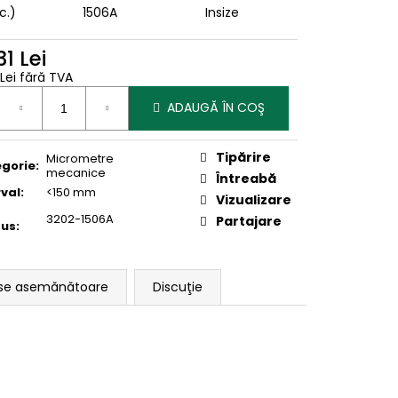
c.)
1506A
Insize
31 Lei
 Lei fără TVA
uare
ADAUGĂ ÎN COŞ
Tipărire
Micrometre
gorie
:
mecanice
Întreabă
rval
:
<150 mm
Vizualizare
3202-1506A
Partajare
dus
:
se asemănătoare
Discuţie