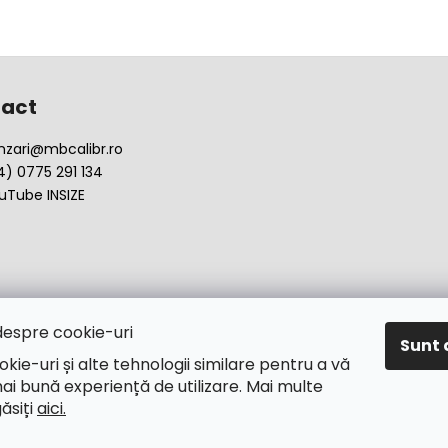
act
nzari
@
mbcalibr.ro
4) 0775 291 134
uTube INSIZE
despre cookie-uri
Sunt 
okie-uri și alte tehnologii similare pentru a vă
ai bună experiență de utilizare. Mai multe
găsiți
aici.