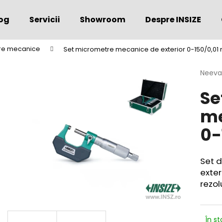
og
Servicii
Showroom
Despre INSIZE
re mecanice
Set micrometre mecanice de exterior 0-150/0,01 
Ce căutaţi?
Evalu
Neeva
medie
Se
a
CĂUTARE
produs
me
este
0,0
0-
din
Vă recomandăm
5
stele.
Set 
exter
rezol
În s