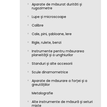
Aparate de măsurat durităti și
rugozimetre
Lupe și microscoape
Calibre
Cale, pini, șabloane, lere
Rigle, rulete, benzi
Instrumente pentru măsurarea
planeităţii și a unghiurilor
Standuri și alte accesorii
Scule dinamometrice
Aparate de măsurare a forței și a
greutățiilor
Metalografie
Alte instrumente de măsură și seturi
mixte