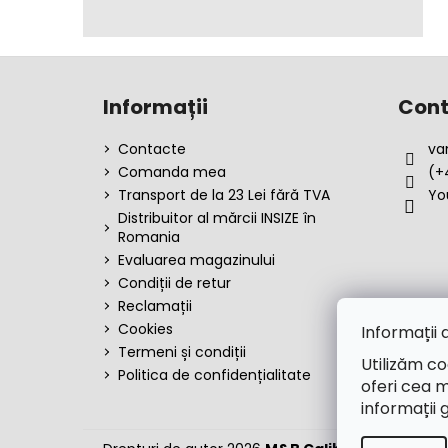
S
u
Informații
Cont
b
s
Contacte
va
o
Comanda mea
(+
l
Transport de la 23 Lei fără TVA
Yo
Distribuitor al mărcii INSIZE în
Romania
Evaluarea magazinului
Condiții de retur
Reclamații
Cookies
Informații 
Termeni și condiții
Utilizăm co
Politica de confidențialitate
oferi cea m
informații 