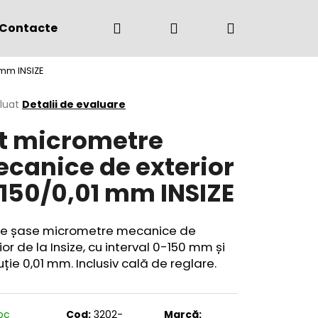
Căutare
Autentificare
Coş
Contacte
(+4) 0775 291 134
mm INSIZE
de
area
luat
Detalii de evaluare
t micrometre
cumpărătur
ului
canice de exterior
150/0,01 mm INSIZE
de șase micrometre mecanice de
ior de la Insize, cu interval 0-150 mm și
uție 0,01 mm. Inclusiv cală de reglare.
toc
Cod:
3202-
Marcă: