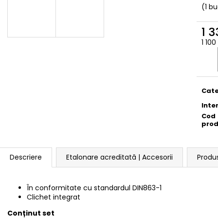
(1 bu
1 3
1 100
Eval
preţ:
Cate
Inte
Cod
pro
Descriere
Etalonare acreditată | Accesorii
Produ
În conformitate cu standardul
DIN863-1
Clichet integrat
Conținut set