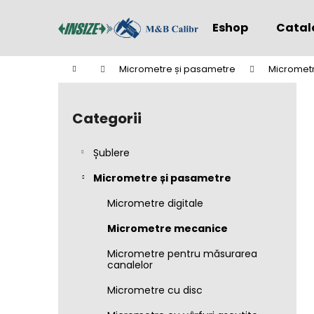
C
Treci
la
o
Eshop
Catal
conținut
Înapoi
Înapoi
ş
la
la
Acasă
Micrometre și pasametre
Micromet
cumpărături
cumpărături
B
a
Categorii
Sari
r
peste
ă
categorii
Șublere
l
a
Micrometre și pasametre
t
Micrometre digitale
e
Micrometre mecanice
r
a
Micrometre pentru măsurarea
canalelor
l
ă
Micrometre cu disc