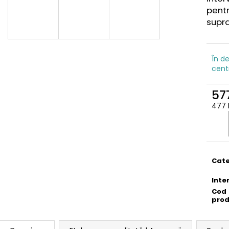
pentr
supr
În de
cent
577
477 
Eval
preţ:
Cate
Inte
Cod
pro