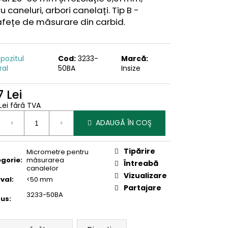
u caneluri, arbori canelați. Tip B -
afețe de măsurare din carbid
.
pozitul
Cod:
3233-
Marcă:
ral
50BA
Insize
 Lei
Lei fără TVA
uare
ADAUGĂ ÎN COŞ
Tipărire
Micrometre pentru
gorie
:
măsurarea
Întreabă
canalelor
Vizualizare
rval
:
<50 mm
Partajare
3233-50BA
dus
: