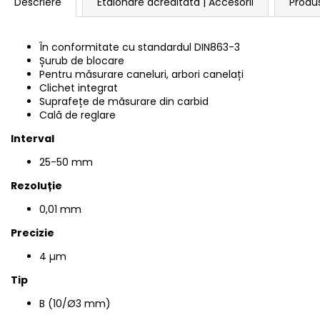
Descriere
Etalonare acreditată | Accesorii
Produ
În conformitate cu standardul
DIN863-3
Șurub de blocare
Pentru măsurare caneluri, arbori canelați
Clichet integrat
Suprafețe de măsurare din carbid
Cală de reglare
Interval
25-50 mm
Rezoluție
0,01 mm
Precizie
4 µm
Tip
B (10/Ø3 mm)