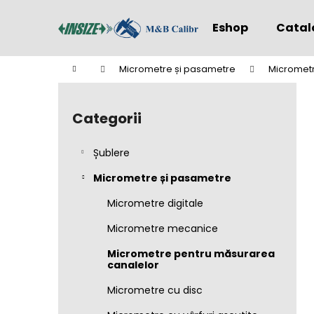
C
Treci
la
o
Eshop
Catal
conținut
Înapoi
Înapoi
ş
la
la
Acasă
Micrometre și pasametre
Micrometr
cumpărături
cumpărături
B
a
Categorii
Sari
r
peste
ă
categorii
Șublere
l
a
Micrometre și pasametre
t
Micrometre digitale
e
Micrometre mecanice
r
a
Micrometre pentru măsurarea
canalelor
l
ă
Micrometre cu disc