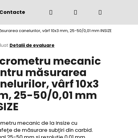
Căutare
Autentificare
Coş
Contacte
(+4) 0775 291 134
urarea canelurilor, vârf 10x3 mm, 25-50/0,01 mm INSIZE
de
area
luat
Detalii de evaluare
crometru mecanic
cumpărătur
ului
ntru măsurarea
nelurilor, vârf 10x3
, 25-50/0,01 mm
SIZE
metru mecanic de la Insize cu
fețe de măsurare subțiri din carbid.
val 25-50 mm și rezoluție 0,01 mm,