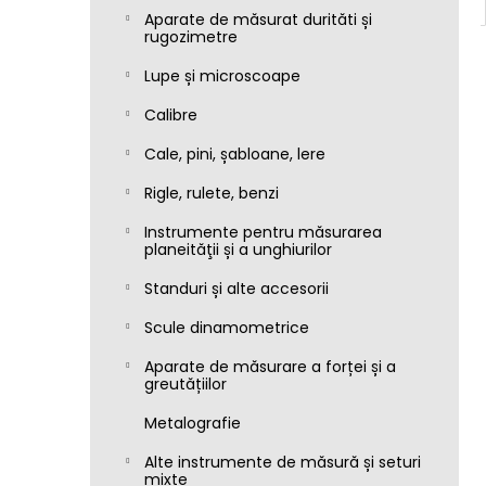
Aparate de măsurat durităti și
rugozimetre
Lupe și microscoape
Calibre
Cale, pini, șabloane, lere
Rigle, rulete, benzi
Instrumente pentru măsurarea
planeităţii și a unghiurilor
Standuri și alte accesorii
Scule dinamometrice
Aparate de măsurare a forței și a
greutățiilor
Metalografie
Alte instrumente de măsură și seturi
mixte