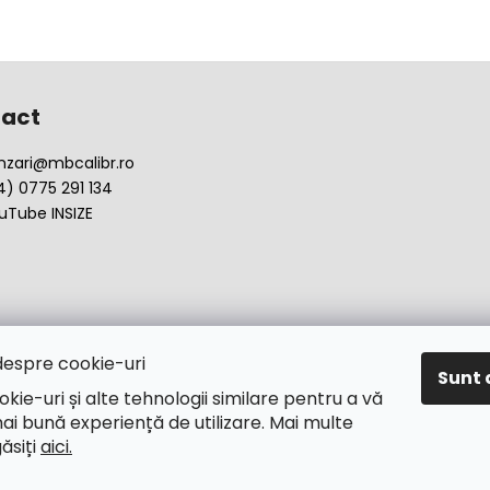
act
nzari
@
mbcalibr.ro
4) 0775 291 134
uTube INSIZE
despre cookie-uri
Sunt 
okie-uri și alte tehnologii similare pentru a vă
ai bună experiență de utilizare. Mai multe
găsiți
aici.