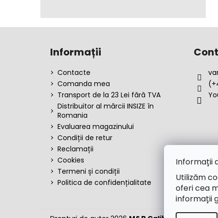
S
u
Informații
Cont
b
s
Contacte
va
o
Comanda mea
(+
l
Transport de la 23 Lei fără TVA
Yo
Distribuitor al mărcii INSIZE în
Romania
Evaluarea magazinului
Condiții de retur
Reclamații
Cookies
Informații 
Termeni și condiții
Utilizăm co
Politica de confidențialitate
oferi cea m
informații 