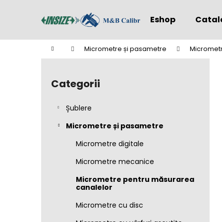
C
Treci
la
o
Eshop
Catal
conținut
Înapoi
Înapoi
ş
la
la
Acasă
Micrometre și pasametre
Micrometr
cumpărături
cumpărături
B
a
Categorii
Sari
r
peste
ă
categorii
Șublere
l
a
Micrometre și pasametre
t
Micrometre digitale
e
Micrometre mecanice
r
a
Micrometre pentru măsurarea
canalelor
l
ă
Micrometre cu disc