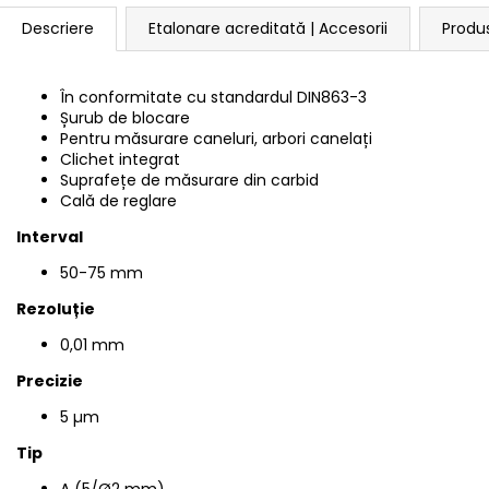
Descriere
Etalonare acreditată | Accesorii
Produ
În conformitate cu standardul
DIN863-3
Șurub de blocare
Pentru măsurare caneluri, arbori canelați
Clichet integrat
Suprafețe de măsurare din carbid
Cală de reglare
Interval
50-75 mm
Rezoluție
0,01 mm
Precizie
5 µm
Tip
A (5/Ø2 mm)