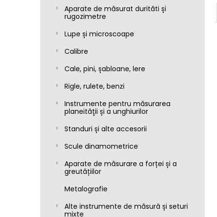
Aparate de măsurat durităti și
rugozimetre
Lupe și microscoape
Calibre
Cale, pini, șabloane, lere
Rigle, rulete, benzi
Instrumente pentru măsurarea
planeităţii și a unghiurilor
Standuri și alte accesorii
Scule dinamometrice
Aparate de măsurare a forței și a
greutățiilor
Metalografie
Alte instrumente de măsură și seturi
mixte