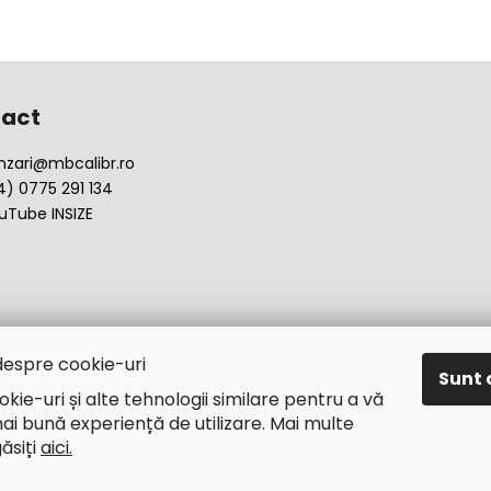
act
nzari
@
mbcalibr.ro
4) 0775 291 134
uTube INSIZE
despre cookie-uri
Sunt 
okie-uri și alte tehnologii similare pentru a vă
ai bună experiență de utilizare. Mai multe
găsiți
aici.