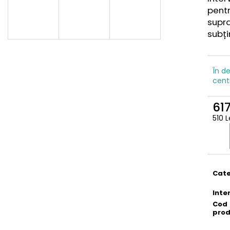
pentr
supr
subțir
În de
cent
617
510 L
Eval
preţ:
Cate
Inte
Cod
pro