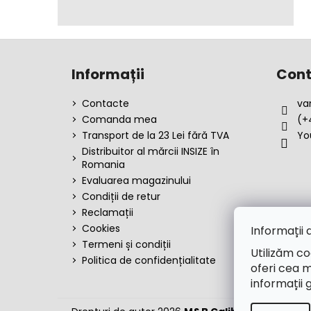
S
u
Informații
Cont
b
s
Contacte
va
o
Comanda mea
(+
l
Transport de la 23 Lei fără TVA
Yo
Distribuitor al mărcii INSIZE în
Romania
Evaluarea magazinului
Condiții de retur
Reclamații
Cookies
Informații 
Termeni și condiții
Utilizăm co
Politica de confidențialitate
oferi cea m
informații 