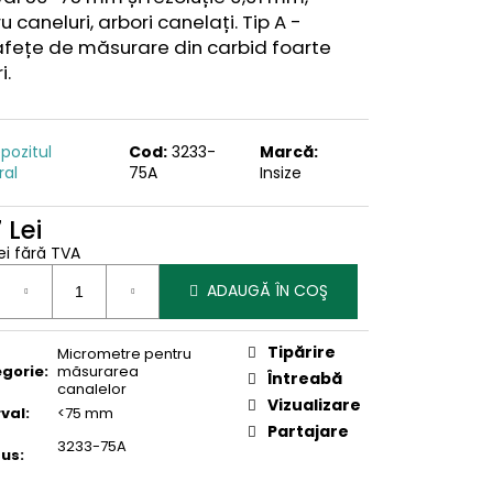
u caneluri, arbori canelați. Tip A -
afețe de măsurare din carbid foarte
i
.
pozitul
Cod:
3233-
Marcă:
ral
75A
Insize
 Lei
ei fără TVA
uare
ADAUGĂ ÎN COŞ
Tipărire
Micrometre pentru
gorie
:
măsurarea
Întreabă
canalelor
Vizualizare
rval
:
<75 mm
Partajare
3233-75A
dus
: