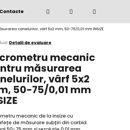
Căutare
Autentificare
Coş
Contacte
(+4) 0775 291 134
urarea canelurilor, vârf 5x2 mm, 50-75/0,01 mm INSIZE
de
area
luat
Detalii de evaluare
crometru mecanic
cumpărătur
ului
ntru măsurarea
nelurilor, vârf 5x2
, 50-75/0,01 mm
SIZE
metru mecanic de la Insize cu
fețe de măsurare subțiri din carbid.
val 50-75 mm și rezoluție 0,01 mm,