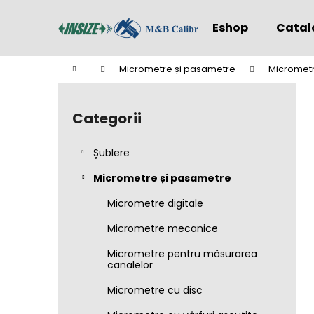
C
Treci
la
o
Eshop
Catal
conținut
Înapoi
Înapoi
ş
la
la
Acasă
Micrometre și pasametre
Micrometr
cumpărături
cumpărături
B
a
Categorii
Sari
r
peste
ă
categorii
Șublere
l
a
Micrometre și pasametre
t
Micrometre digitale
e
Micrometre mecanice
r
a
Micrometre pentru măsurarea
canalelor
l
ă
Micrometre cu disc