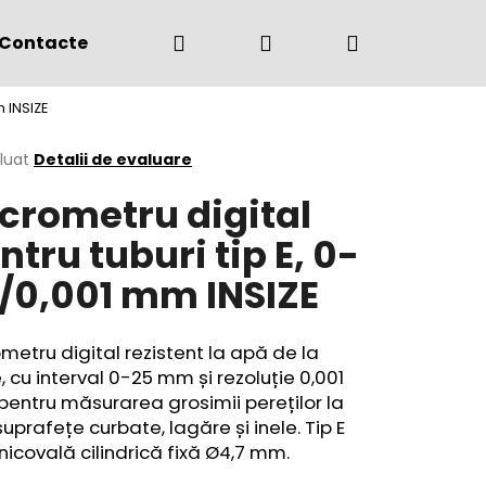
Căutare
Autentificare
Coş
Contacte
(+4) 0775 291 134
m INSIZE
de
area
luat
Detalii de evaluare
crometru digital
cumpărătur
ului
ntru tuburi tip E, 0-
/0,001 mm INSIZE
metru digital rezistent la apă de la
e, cu interval
0-25 mm și rezoluție 0,001
entru măsurarea grosimii pereților la
 suprafețe curbate, lagăre și inele. Tip E
nicovală ​​cilindrică fixă
Ø4,7 mm
.