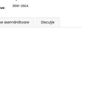
3561-25EA
dus
:
se asemănătoare
Discuţie