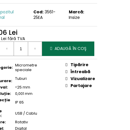
pozitul
Cod:
3561-
Marcă:
ral
25EA
Insize
06 Lei
 Lei fără TVA
uare
ADAUGĂ ÎN COŞ
Tipărire
Micrometre
gorie
:
speciale
Întreabă
Tuburi
Vizualizare
urare
:
Partajare
rval
:
<25 mm
luție
:
0,001 mm
ecție
IP 65
e
USB / Cablu
e
:
re
:
Rotativ
el
:
Digital