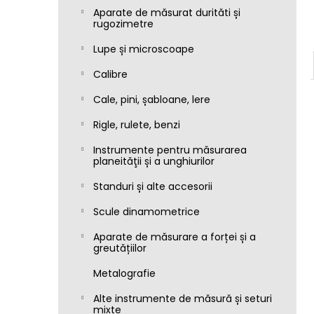
Aparate de măsurat durităti și
rugozimetre
Lupe și microscoape
Calibre
Cale, pini, șabloane, lere
Rigle, rulete, benzi
Instrumente pentru măsurarea
planeităţii și a unghiurilor
Standuri și alte accesorii
Scule dinamometrice
Aparate de măsurare a forței și a
greutățiilor
Metalografie
Alte instrumente de măsură și seturi
mixte