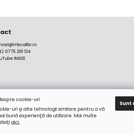
act
nzari
@
mbcalibr.ro
4) 0775 291 134
uTube INSIZE
despre cookie-uri
Sunt 
okie-uri și alte tehnologii similare pentru a vă
ai bună experiență de utilizare. Mai multe
găsiți
aici.