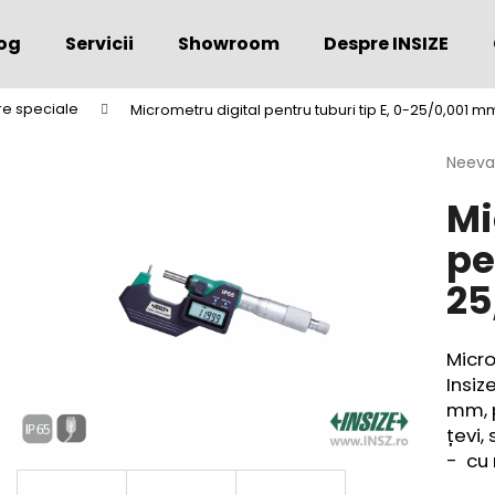
og
Servicii
Showroom
Despre INSIZE
e speciale
Micrometru digital pentru tuburi tip E, 0-25/0,001 m
Ce căutaţi?
Evalu
Neeva
medie
Mi
a
CĂUTARE
produs
pe
este
0,0
25
din
Vă recomandăm
5
stele.
Micro
Insiz
mm, p
țevi,
- cu 