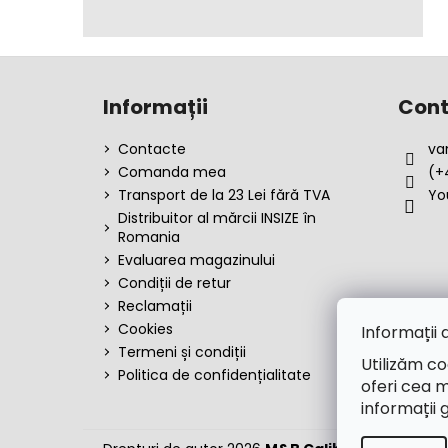
S
u
Informații
Cont
b
s
Contacte
va
o
Comanda mea
(+
l
Transport de la 23 Lei fără TVA
Yo
Distribuitor al mărcii INSIZE în
Romania
Evaluarea magazinului
Condiții de retur
Reclamații
Cookies
Informații 
Termeni și condiții
Utilizăm co
Politica de confidențialitate
oferi cea m
informații 