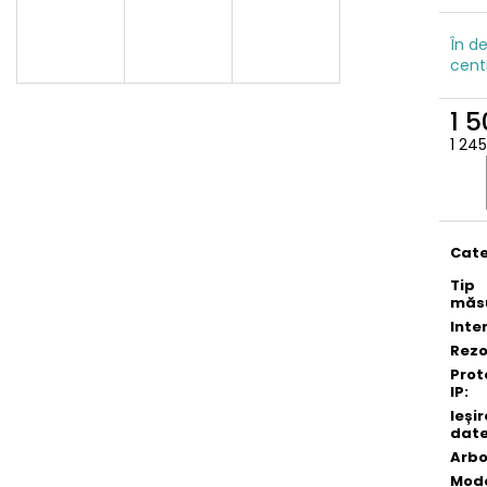
În de
cent
1 5
1 245
Eval
preţ:
Cate
Tip
măs
Inte
Rezo
Prot
IP
:
Ieșir
dat
Arbo
Mod