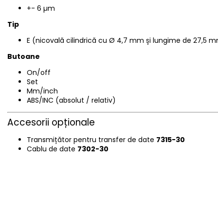
+- 6 µm
Tip
E (nicovală cilindrică cu
Ø 4,7 mm și lungime de 27,5 
Butoane
On/off
Set
Mm/inch
ABS/INC (absolut / relativ)
Accesorii opționale
Transmițător pentru transfer de date
7315-30
Cablu de date
7302-30