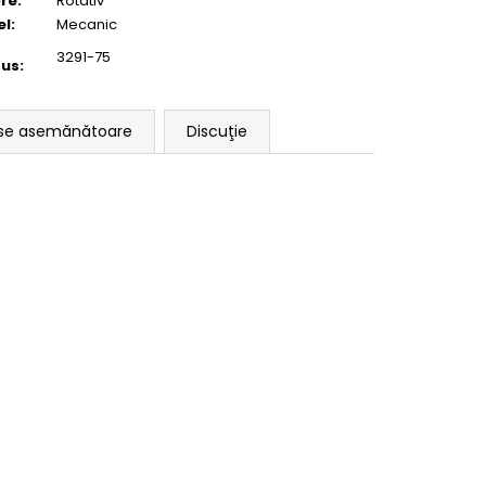
re
:
Rotativ
el
:
Mecanic
3291-75
dus
:
se asemănătoare
Discuţie