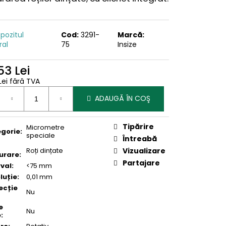
pozitul
Cod:
3291-
Marcă:
ral
75
Insize
53 Lei
Lei fără TVA
uare
ADAUGĂ ÎN COŞ
Tipărire
Micrometre
gorie
:
speciale
Întreabă
Roți dințate
Vizualizare
urare
:
Partajare
rval
:
<75 mm
luție
:
0,01 mm
ecție
Nu
e
Nu
e
: