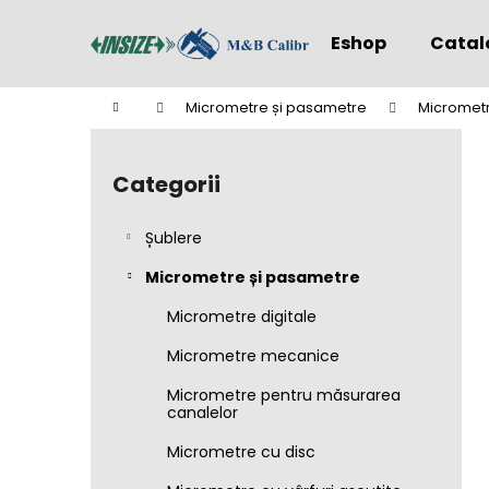
C
Treci
la
o
Eshop
Catal
conținut
Înapoi
Înapoi
ş
la
la
Acasă
Micrometre și pasametre
Micrometr
cumpărături
cumpărături
B
a
Categorii
Sari
r
peste
ă
categorii
Șublere
l
a
Micrometre și pasametre
t
Micrometre digitale
e
Micrometre mecanice
r
a
Micrometre pentru măsurarea
canalelor
l
ă
Micrometre cu disc