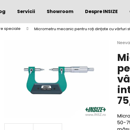
og
Servicii
Showroom
Despre INSIZE
e speciale
Micrometru mecanic pentru roți dințate cu vârfuri 
Ce căutaţi?
Evalu
Neeva
medie
Mi
a
CĂUTARE
produs
pe
este
0,0
vâ
din
Vă recomandăm
5
in
stele.
75
Micro
50
-7
măsur