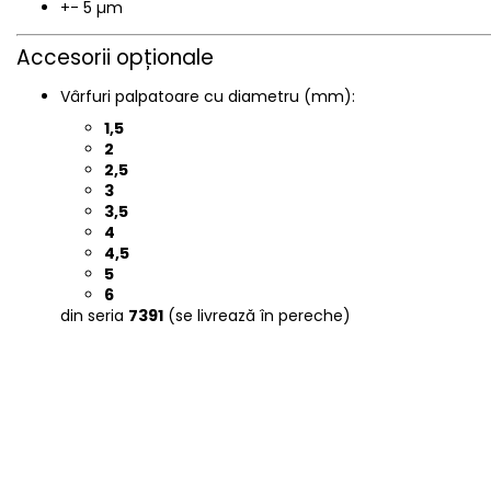
+- 5 µm
Accesorii opționale
Vârfuri palpatoare cu diametru (mm):
1,5
2
2,5
3
3,5
4
4,5
5
6
din seria
7391
(se livrează în pereche)