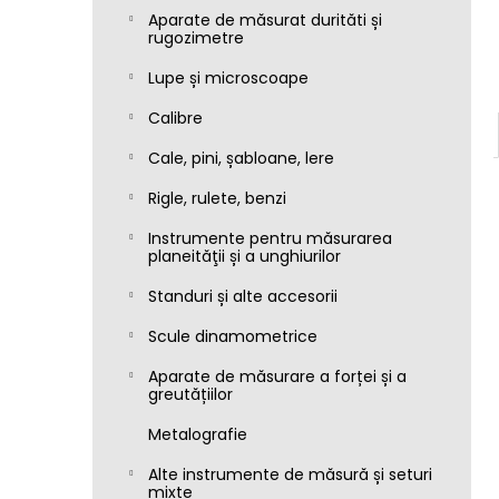
Aparate de măsurat durităti și
rugozimetre
Lupe și microscoape
Calibre
Cale, pini, șabloane, lere
Rigle, rulete, benzi
Instrumente pentru măsurarea
planeităţii și a unghiurilor
Standuri și alte accesorii
Scule dinamometrice
Aparate de măsurare a forței și a
greutățiilor
Metalografie
Alte instrumente de măsură și seturi
mixte