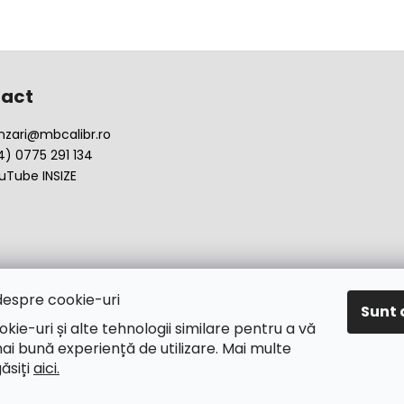
act
nzari
@
mbcalibr.ro
4) 0775 291 134
uTube INSIZE
despre cookie-uri
Sunt 
okie-uri și alte tehnologii similare pentru a vă
ai bună experiență de utilizare. Mai multe
găsiți
aici.