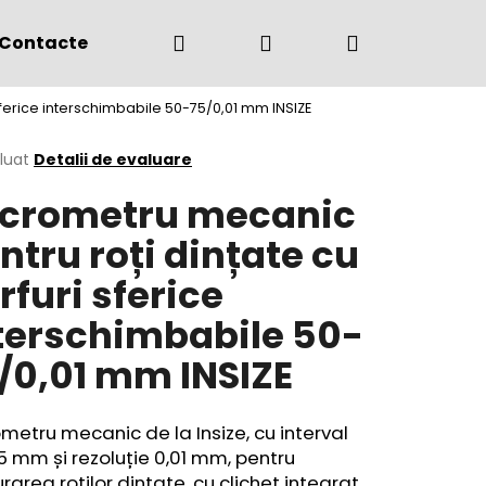
Căutare
Autentificare
Coş
Contacte
(+4) 0775 291 134
sferice interschimbabile 50-75/0,01 mm INSIZE
de
area
luat
Detalii de evaluare
crometru mecanic
cumpărătur
ului
ntru roți dințate cu
rfuri sferice
terschimbabile 50-
/0,01 mm INSIZE
metru mecanic de la Insize, cu interval
5 mm și rezoluție 0,01 mm,
pentru
area roților dințate
, cu clichet integrat.