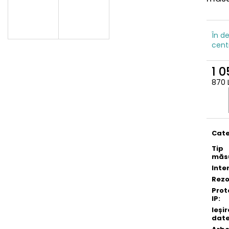
În de
cent
1 0
870 
Eval
preţ:
Cate
Tip
măs
Inte
Rezo
Prot
IP
:
Ieșir
dat