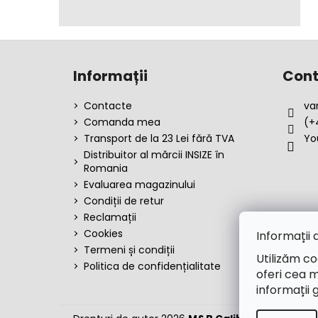
S
u
Informații
Cont
b
s
Contacte
va
o
Comanda mea
(+
l
Transport de la 23 Lei fără TVA
Yo
Distribuitor al mărcii INSIZE în
Romania
Evaluarea magazinului
Condiții de retur
Reclamații
Cookies
Informații 
Termeni și condiții
Utilizăm co
Politica de confidențialitate
oferi cea m
informații 