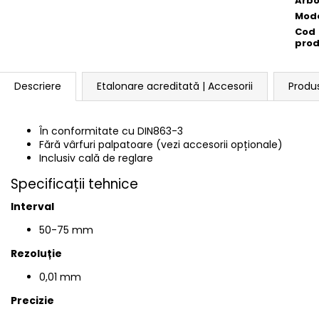
Arbo
Mod
Cod
pro
Descriere
Etalonare acreditată | Accesorii
Produ
În conformitate cu
DIN863-3
Fără vârfuri palpatoare (vezi accesorii opționale)
Inclusiv cală de reglare
Specificații tehnice
Interval
50-75 mm
Rezoluție
0,01 mm
Precizie