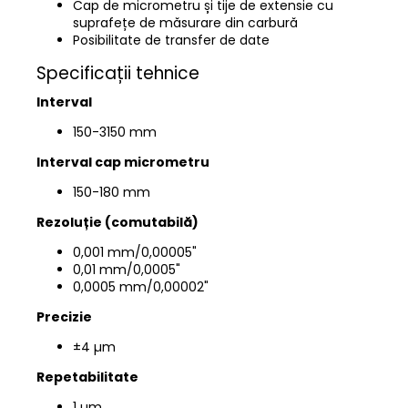
Cap de micrometru și tije de extensie cu
suprafețe de măsurare din carbură
Posibilitate de transfer de date
Specificații tehnice
Interval
150
-3150 mm
Interval cap micrometru
150
-180 mm
Rezoluție (comutabilă)
0,001 mm/0,00005"
0,01 mm/0,0005"
0,0005 mm/0,00002"
Precizie
±4
µm
Repetabilitate
1 µm