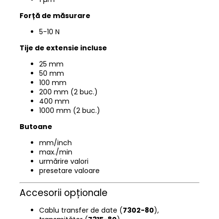
Forță de măsurare
5-10 N
Tije de extensie incluse
25 mm
50 mm
100 mm
200 mm (2 buc.)
400 mm
1000 mm (2 buc.)
Butoane
mm/inch
max./min
urmărire valori
presetare valoare
Accesorii opționale
Cablu transfer de date (
7302-80
),