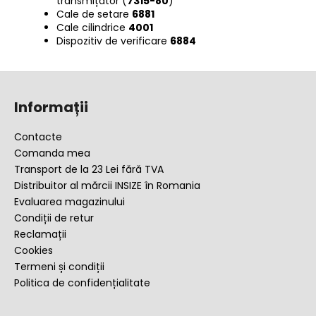
transmițător (
7315-80
)
Cale de setare
6881
Cale cilindrice
4001
Dispozitiv de verificare
6884
S
u
Informații
b
s
Contacte
o
Comanda mea
l
Transport de la 23 Lei fără TVA
Distribuitor al mărcii INSIZE în Romania
Evaluarea magazinului
Condiții de retur
Reclamații
Cookies
Termeni și condiții
Politica de confidențialitate