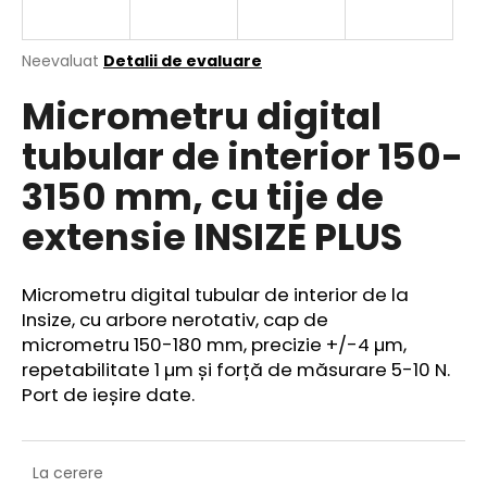
Evaluarea
Neevaluat
Detalii de evaluare
medie
V
Micrometru digital
a
ă
produsului
r
tubular de interior 150-
este
e
0,0
3150 mm, cu tije de
din
c
5
o
extensie INSIZE PLUS
stele.
m
a
n
Micrometru digital tubular de interior de la
d
Insize, cu arbore nerotativ, cap de
ă
micrometru 150-180 mm, precizie +/-4 µm,
m
repetabilitate 1 µm și forță de măsurare 5-10 N.
Port de ieșire date.
La cerere