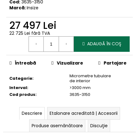
Cod:
3635-3150
Marcă:
Insize
27 497 Lei
22 725 Lei fără TVA
Evaluare
ADAUGĂ ÎN COŞ
preţ:
Întreabă
Vizualizare
Partajare
Micrometre tubulare
Categorie
:
de interior
Interval
:
>3000 mm
Cod produs
:
3635-3150
Descriere
Etalonare acreditată | Accesorii
Produse asemănătoare
Discuţie