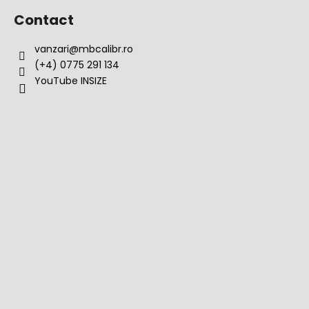
Contact
vanzari
@
mbcalibr.ro
(+4) 0775 291 134
YouTube INSIZE