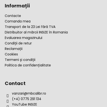
u
Informații
b
s
Contacte
o
Comanda mea
l
Transport de la 23 Lei fără TVA
Distribuitor al mărcii INSIZE în Romania
Evaluarea magazinului
Condiții de retur
Reclamații
Cookies
Termeni și condiții
Politica de confidențialitate
Contact
vanzari
@
mbcalibr.ro
(+4) 0775 291 134
YouTube INSIZE