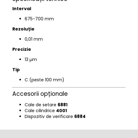
Interval
675
-700 mm
Rezoluție
0,01 mm
Precizie
13 µm
Tip
C (peste 100 mm)
Accesorii opționale
Cale de setare
6881
Cale cilindrice
4001
Dispozitiv de verificare
6884
S