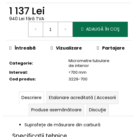
1 137 Lei
940 Lei fără TVA
Evaluare
ADAUGĂ ÎN COŞ
preţ:
Întreabă
Vizualizare
Partajare
Micrometre tubulare
Categorie
:
de interior
Interval
:
<700 mm
Cod produs
:
3229-700
Descriere
Etalonare acreditată | Accesorii
Produse asemănătoare
Discuţie
Suprafețe de măsurare din carbură
Specificații tehnice