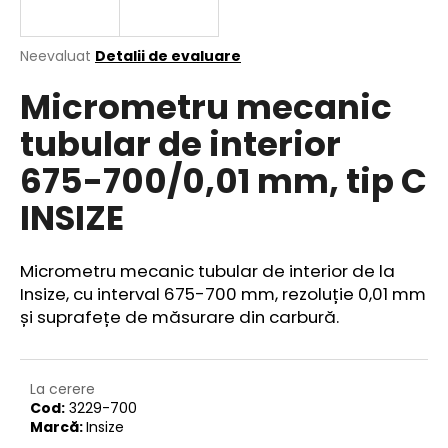
Evaluarea
Neevaluat
Detalii de evaluare
medie
V
Micrometru mecanic
a
ă
produsului
r
tubular de interior
este
e
0,0
675-700/0,01 mm, tip C
din
c
5
o
INSIZE
stele.
m
a
n
Micrometru mecanic tubular de interior de la
d
Insize, cu interval 675-700 mm, rezoluție 0,01 mm
ă
și suprafețe de măsurare din carbură.
m
La cerere
Cod:
3229-700
Marcă:
Insize