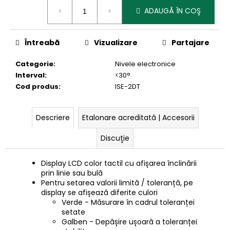
Evaluare
ADAUGĂ ÎN COŞ
preţ:
Întreabă
Vizualizare
Partajare
Categorie
:
Nivele electronice
Interval
:
<30°
Cod produs
:
ISE-2DT
Descriere
Etalonare acreditată | Accesorii
Discuţie
Display LCD color tactil cu afișarea înclinării
prin linie sau bulă
Pentru setarea valorii limită / toleranță, pe
display se afișează diferite culori
Verde - Măsurare în cadrul toleranței
setate
Galben - Depășire ușoară a toleranței