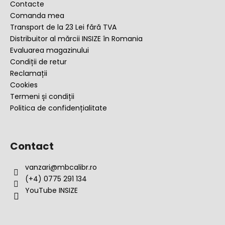
s
Contacte
o
Comanda mea
l
Transport de la 23 Lei fără TVA
Distribuitor al mărcii INSIZE în Romania
Evaluarea magazinului
Condiții de retur
Reclamații
Cookies
Termeni și condiții
Politica de confidențialitate
Contact
vanzari
@
mbcalibr.ro
(+4) 0775 291 134
YouTube INSIZE