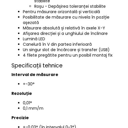
stabilite
Roșu - Depășirea toleranței stabilite
Pentru măsurare orizontală și verticală
Posibilitate de măsurare cu nivela în poziție
așezată
Măsurare absolută și relativă în axele X-Y
Afișarea direcției și a unghiului de înclinare
Lumină LED
Canelură în V din partea inferioară
Un singur slot de încărcare și transfer (USB)
4 filete pregătite pentru un posibil montaj fix
Specificații tehnice
Interval de măsurare
+-30°
Rezoluție
0,01°
0,1 mm/m
Precizie
+-0,03° (în intervalul 0~3°)