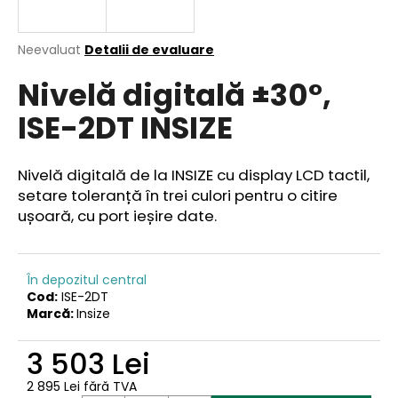
Evaluarea
Neevaluat
Detalii de evaluare
medie
V
Nivelă digitală ±30°,
a
ă
produsului
r
ISE-2DT INSIZE
este
e
0,0
din
c
5
o
Nivelă digitală de la INSIZE cu display LCD tactil,
stele.
m
setare toleranță în trei culori pentru o citire
a
ușoară, cu port ieșire date.
n
d
ă
În depozitul central
m
Cod:
ISE-2DT
Marcă:
Insize
3 503 Lei
2 895 Lei fără TVA