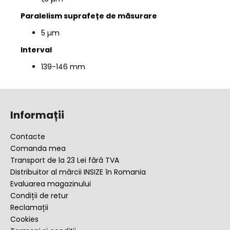
Paralelism suprafețe de măsurare
5 µm
Interval
139-146 mm
S
u
Informații
b
s
Contacte
o
Comanda mea
l
Transport de la 23 Lei fără TVA
Distribuitor al mărcii INSIZE în Romania
Evaluarea magazinului
Condiții de retur
Reclamații
Cookies