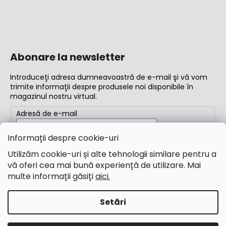
Abonare la newsletter
Introduceţi adresa dumneavoastră de e-mail şi vă vom
trimite informaţii despre produsele noi disponibile în
magazinul nostru virtual.
Adresă de e-mail
Completând adresa de e-mail, acceptați
termenii și
Informații despre cookie-uri
condițiile
Utilizăm cookie-uri și alte tehnologii similare pentru a
vă oferi cea mai bună experiență de utilizare. Mai
ABONARE
multe informații găsiți
aici.
Setări
Creat de Shoptet
Drepturi de autor 2026
M&B Calibr
. Toate drepturile