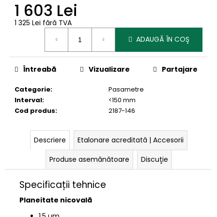
1 603 Lei
1 325 Lei fără TVA
Evaluare
ADAUGĂ ÎN COŞ
preţ:
Întreabă
Vizualizare
Partajare
Categorie
:
Pasametre
Interval
:
<150 mm
Cod produs
:
2187-146
Descriere
Etalonare acreditată | Accesorii
Produse asemănătoare
Discuţie
Specificații tehnice
Planeitate nicovală
1,5 µm