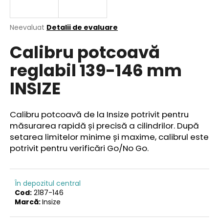
Evaluarea
Neevaluat
Detalii de evaluare
medie
V
Calibru potcoavă
a
ă
produsului
r
reglabil 139-146 mm
este
e
0,0
INSIZE
din
c
5
o
stele.
m
Calibru potcoavă de la Insize potrivit pentru
a
măsurarea rapidă și precisă a cilindrilor.
După
n
setarea limitelor minime și maxime, calibrul este
d
potrivit pentru verificări Go/No Go.
ă
m
În depozitul central
Cod:
2187-146
Marcă:
Insize