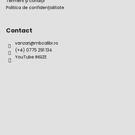
Termeni și condiții
Politica de confidențialitate
Contact
vanzari
@
mbcalibr.ro
(+4) 0775 291 134
YouTube INSIZE