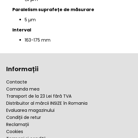
Paralelism suprafețe de măsurare
5 µm
Interval
163-175 mm
S
u
Informații
b
s
Contacte
o
Comanda mea
l
Transport de la 23 Lei fără TVA
Distribuitor al mărcii INSIZE în Romania
Evaluarea magazinului
Condiții de retur
Reclamații
Cookies