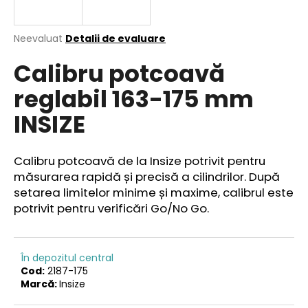
Evaluarea
Neevaluat
Detalii de evaluare
medie
V
Calibru potcoavă
a
ă
produsului
r
reglabil 163-175 mm
este
e
0,0
INSIZE
din
c
5
o
stele.
m
Calibru potcoavă de la Insize potrivit pentru
a
măsurarea rapidă și precisă a cilindrilor.
După
n
setarea limitelor minime și maxime, calibrul este
d
potrivit pentru verificări Go/No Go.
ă
m
În depozitul central
Cod:
2187-175
Marcă:
Insize