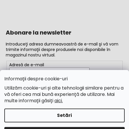
Abonare la newsletter
Introduceţi adresa dumneavoastră de e-mail şi vă vom
trimite informaţii despre produsele noi disponibile în
magazinul nostru virtual.
Adresă de e-mail
Completând adresa de e-mail, acceptați
termenii și
Informații despre cookie-uri
condițiile
Utilizăm cookie-uri și alte tehnologii similare pentru a
vă oferi cea mai bună experiență de utilizare. Mai
ABONARE
multe informații găsiți
aici.
Setări
Creat de Shoptet
Drepturi de autor 2026
M&B Calibr
. Toate drepturile