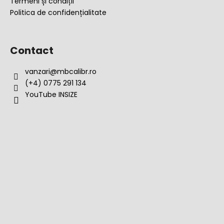
Termeni și condiții
Politica de confidențialitate
Contact
vanzari
@
mbcalibr.ro
(+4) 0775 291 134
YouTube INSIZE