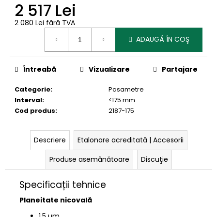
2 517 Lei
2 080 Lei fără TVA
Evaluare
ADAUGĂ ÎN COŞ
preţ:
Întreabă
Vizualizare
Partajare
Categorie
:
Pasametre
Interval
:
<175 mm
Cod produs
:
2187-175
Descriere
Etalonare acreditată | Accesorii
Produse asemănătoare
Discuţie
Specificații tehnice
Planeitate nicovală
1,5 µm