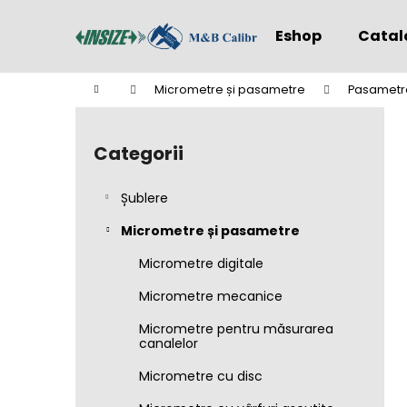
C
Treci
la
o
Eshop
Catal
conținut
Înapoi
Înapoi
ş
la
la
Acasă
Micrometre și pasametre
Pasametr
cumpărături
cumpărături
B
a
Categorii
Sari
r
peste
ă
categorii
Șublere
l
a
Micrometre și pasametre
t
Micrometre digitale
e
Micrometre mecanice
r
a
Micrometre pentru măsurarea
canalelor
l
ă
Micrometre cu disc