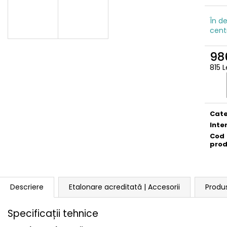
În de
cent
98
815 L
Eval
preţ:
Cate
Inte
Cod
pro
Descriere
Etalonare acreditată | Accesorii
Produ
Specificații tehnice