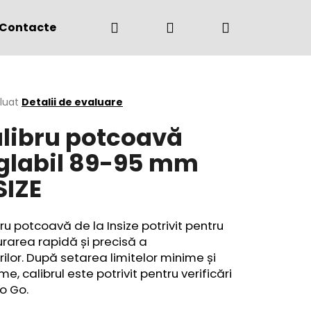
Căutare
Autentificare
Coş
Contacte
(+4) 0775 291 134
de
area
luat
Detalii de evaluare
libru potcoavă
cumpărătur
ului
glabil 89-95 mm
SIZE
ru potcoavă de la Insize potrivit pentru
rarea rapidă și precisă a
rilor.
După setarea limitelor minime și
e, calibrul este potrivit pentru verificări
o Go.