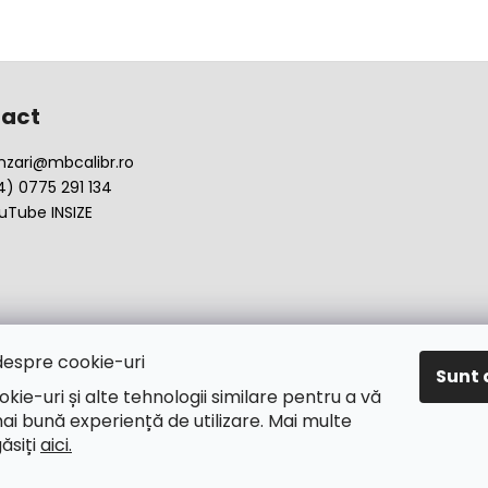
act
nzari
@
mbcalibr.ro
4) 0775 291 134
uTube INSIZE
despre cookie-uri
Sunt 
okie-uri și alte tehnologii similare pentru a vă
ai bună experiență de utilizare. Mai multe
găsiți
aici.