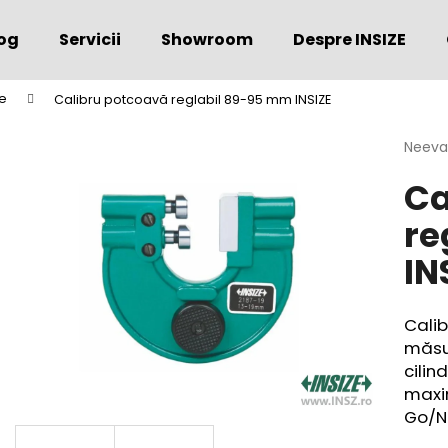
og
Servicii
Showroom
Despre INSIZE
e
Calibru potcoavă reglabil 89-95 mm INSIZE
Ce căutaţi?
Evalu
Neeva
medie
Ca
a
CĂUTARE
produs
re
este
0,0
IN
din
Vă recomandăm
5
stele.
Calib
măsu
cilind
maxim
Go/N