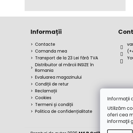
S
u
Informații
Cont
b
s
Contacte
va
o
Comanda mea
(+
l
Transport de la 23 Lei fără TVA
Yo
Distribuitor al mărcii INSIZE în
Romania
Evaluarea magazinului
Condiții de retur
Reclamații
Cookies
Informații 
Termeni și condiții
Utilizăm co
Politica de confidențialitate
oferi cea m
informații 