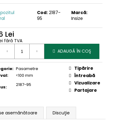
pozitul
Cod:
2187-
Marcă:
ral
95
Insize
6 Lei
ei fără TVA
uare
ADAUGĂ ÎN COŞ
Tipărire
gorie
:
Pasametre
rval
:
<100 mm
Întreabă
Vizualizare
2187-95
dus
:
Partajare
se asemănătoare
Discuţie