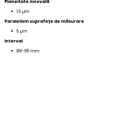
Planeitate nicovală
1,5 µm
Paralelism suprafețe de măsurare
5 µm
Interval
89-95 mm