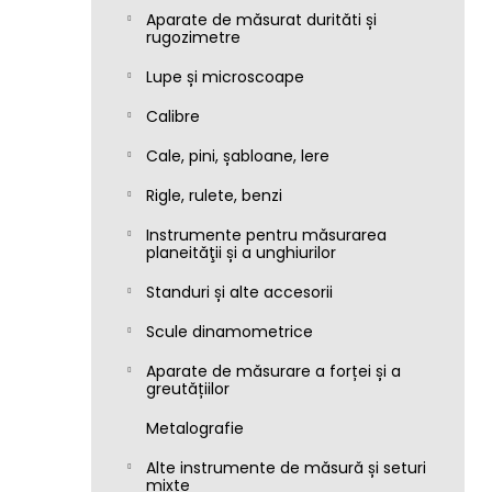
Aparate de măsurat durităti și
rugozimetre
Lupe și microscoape
Calibre
Cale, pini, șabloane, lere
Rigle, rulete, benzi
Instrumente pentru măsurarea
planeităţii și a unghiurilor
Standuri și alte accesorii
Scule dinamometrice
Aparate de măsurare a forței și a
greutățiilor
Metalografie
Alte instrumente de măsură și seturi
mixte