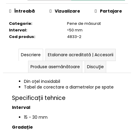
Întreabă
Vizualizare
Partajare
Categorie
:
Pene de măsurat
Interval
:
<50 mm
Cod produs
:
4833-2
Descriere
Etalonare acreditată | Accesorii
Produse asemănătoare
Discuţie
Din oțel inoxidabil
Tabel de corectare a diametrelor pe spate
Specificații tehnice
Interval
15 - 30 mm
Gradație