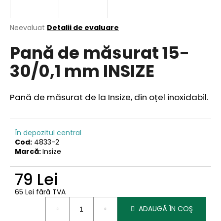
Evaluarea
Neevaluat
Detalii de evaluare
medie
V
Pană de măsurat 15-
a
ă
produsului
r
30/0,1 mm INSIZE
este
e
0,0
din
c
5
o
Pană de măsurat de la Insize, din oțel inoxidabil.
stele.
m
a
n
În depozitul central
d
Cod:
4833-2
ă
Marcă:
Insize
m
79 Lei
65 Lei fără TVA
Evaluare
ADAUGĂ ÎN COŞ
preţ: