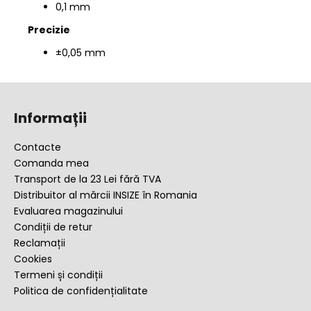
0,1 mm
Precizie
±0,05 mm
S
u
Informații
b
s
Contacte
o
Comanda mea
l
Transport de la 23 Lei fără TVA
Distribuitor al mărcii INSIZE în Romania
Evaluarea magazinului
Condiții de retur
Reclamații
Cookies
Termeni și condiții
Politica de confidențialitate