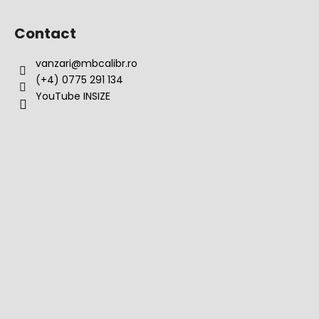
Contact
vanzari
@
mbcalibr.ro
(+4) 0775 291 134
YouTube INSIZE