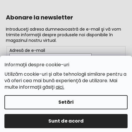
Abonare la newsletter
Introduceţi adresa dumneavoastră de e-mail şi vă vom
trimite informaţii despre produsele noi disponibile în
magazinul nostru virtual.
Adresă de e-mail
Completând adresa de e-mail, acceptați
termenii și
Informații despre cookie-uri
condițiile
Utilizăm cookie-uri și alte tehnologii similare pentru a
vă oferi cea mai bună experiență de utilizare. Mai
ABONARE
multe informații găsiți
aici.
Setări
Creat de Shoptet
Drepturi de autor 2026
M&B Calibr
. Toate drepturile
Sunt de acord
rezervate.