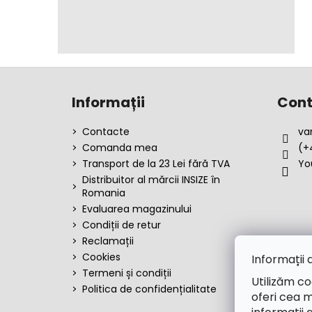
S
u
Informații
Cont
b
s
Contacte
va
o
Comanda mea
(+
l
Transport de la 23 Lei fără TVA
Yo
Distribuitor al mărcii INSIZE în
Romania
Evaluarea magazinului
Condiții de retur
Reclamații
Cookies
Informații 
Termeni și condiții
Utilizăm co
Politica de confidențialitate
oferi cea m