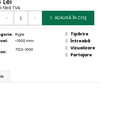
 Lei
ei fără TVA
uare
ADAUGĂ ÎN COŞ
Tipărire
gorie
:
Rigle
rval
:
<1000 mm
Întreabă
Vizualizare
7123-1000
dus
:
Partajare
ie