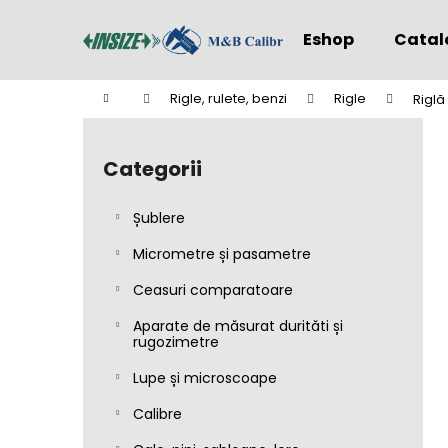
C
Treci
la
o
Eshop
Catal
conținut
Înapoi
Înapoi
ş
la
la
Acasă
Rigle, rulete, benzi
Rigle
Riglă
cumpărături
cumpărături
B
a
Categorii
Sari
r
peste
ă
categorii
Șublere
l
a
Micrometre și pasametre
t
Ceasuri comparatoare
e
Aparate de măsurat durităti și
r
rugozimetre
a
Lupe și microscoape
l
ă
Calibre