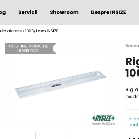
og
Servicii
Showroom
Despre INSIZE
 din aluminiu 1000/1 mm INSIZE
Ce căutaţi?
Evalu
Neeva
COST INDIVIDUAL DE
TRANSPORT
medie
Ri
a
CĂUTARE
produs
10
este
0,0
din
Vă recomandăm
5
Riglă
stele.
oxida
În de
cent