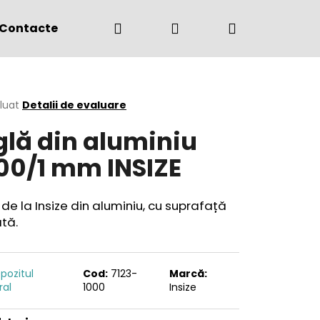
Căutare
Autentificare
Coş
Contacte
(+4) 0775 291 134
de
area
luat
Detalii de evaluare
glă din aluminiu
cumpărătur
ului
00/1 mm INSIZE
 de la Insize din aluminiu, cu suprafață
tă.
pozitul
Cod:
7123-
Marcă:
ral
1000
Insize