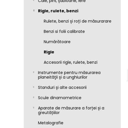
Cale, pini, șabloane, lere
Rigle, rulete, benzi
Rulete, benzi și roți de măsurarare
Benzi si folii calibrate
Numărătoare
Rigle
Accesorii rigle, rulete, benzi
Instrumente pentru măsurarea
planeităţii și a unghiurilor
Standuri și alte accesorii
Scule dinamometrice
Aparate de măsurare a forței și a
greutățiilor
Metalografie