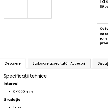
144
119 L
Eval
preţ:
Cate
Inte
Cod
pro
Descriere
Etalonare acreditată | Accesorii
Discuţ
Specificații tehnice
Interval
0-1000 mm
Gradație
1 mm