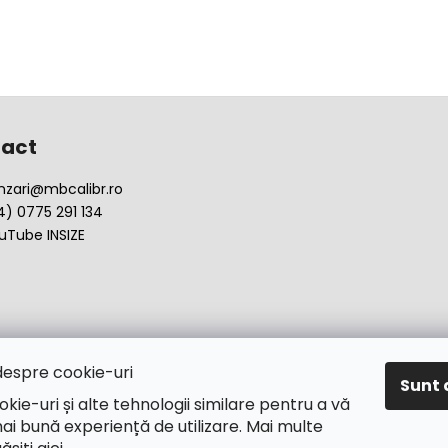
act
nzari
@
mbcalibr.ro
4) 0775 291 134
uTube INSIZE
despre cookie-uri
Sunt 
okie-uri și alte tehnologii similare pentru a vă
ai bună experiență de utilizare. Mai multe