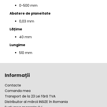
0-500 mm
Abatere de planeitate
0,03 mm
Lățime
40 mm
Lungime
510 mm
S
u
Informații
b
s
Contacte
o
Comanda mea
l
Transport de la 23 Lei fără TVA
Distribuitor al mărcii INSIZE în Romania