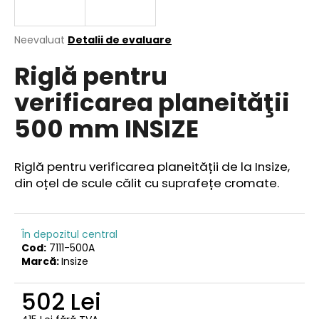
Evaluarea
Neevaluat
Detalii de evaluare
medie
V
Riglă pentru
a
ă
produsului
r
verificarea planeităţii
este
e
0,0
500 mm INSIZE
din
c
5
o
stele.
m
Riglă pentru verificarea planeității de la Insize,
a
din oțel de scule călit cu suprafețe cromate.
n
d
ă
m
În depozitul central
Cod:
7111-500A
Marcă:
Insize
502 Lei