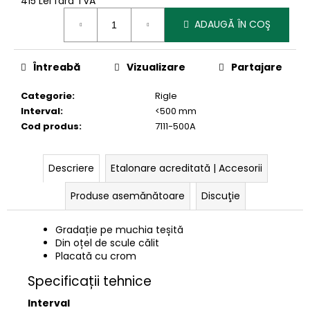
415 Lei fără TVA
Evaluare
ADAUGĂ ÎN COŞ
preţ:
Întreabă
Vizualizare
Partajare
Categorie
:
Rigle
Interval
:
<500 mm
Cod produs
:
7111-500A
Descriere
Etalonare acreditată | Accesorii
Produse asemănătoare
Discuţie
Gradație pe muchia teșită
Din oțel de scule călit
Placată cu crom
Specificații tehnice
Interval