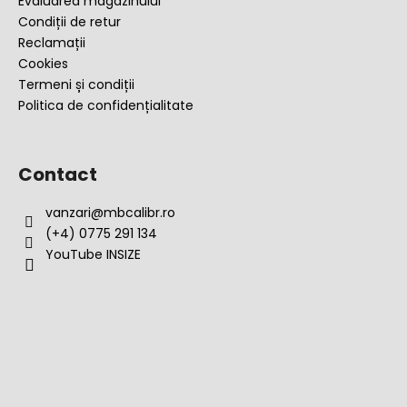
Evaluarea magazinului
Condiții de retur
Reclamații
Cookies
Termeni și condiții
Politica de confidențialitate
Contact
vanzari
@
mbcalibr.ro
(+4) 0775 291 134
YouTube INSIZE