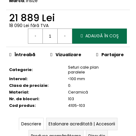
Marcă:
Insize
21 889 Lei
18 090 Lei fără TVA
Evaluare
ADAUGĂ ÎN COŞ
preţ:
Întreabă
Vizualizare
Partajare
Seturi cale plan
Categorie
:
paralele
Interval
:
<100 mm
Clasa de precizie
:
0.
Material
:
Ceramică
Nr. de blocuri
:
103
Cod produs
:
4105-103
Descriere
Etalonare acreditată | Accesorii
Produse asemănătoare
Discuţie