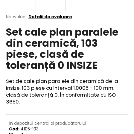
Evaluarea
Neevaluat
Detalii de evaluare
medie
V
Set cale plan paralele
a
ă
produsului
r
din ceramică, 103
este
e
0,0
piese, clasă de
din
c
5
o
toleranță 0 INSIZE
stele.
m
a
n
Set de cale plan paralele din ceramică de la
d
Insize, 103 piese cu interval 1,0005 - 100 mm,
ă
clasă de toleranță 0. În conformitate cu
ISO
m
3650.
În depozitul central al producătorului
Cod:
4105-103