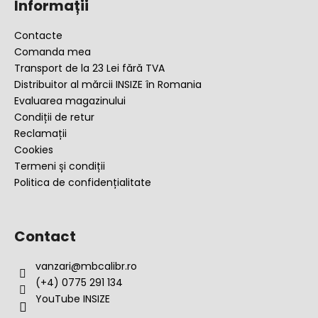
Informații
b
s
Contacte
o
Comanda mea
l
Transport de la 23 Lei fără TVA
Distribuitor al mărcii INSIZE în Romania
Evaluarea magazinului
Condiții de retur
Reclamații
Cookies
Termeni și condiții
Politica de confidențialitate
Contact
vanzari
@
mbcalibr.ro
(+4) 0775 291 134
YouTube INSIZE