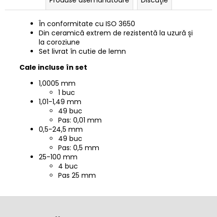
În conformitate cu ISO 3650
Din ceramică extrem de rezistentă la uzură și
la coroziune
Set livrat în cutie de lemn
Cale incluse în set
1,0005 mm
1 buc
1,01-1,49 mm
49 buc
Pas: 0,01 mm
0,5-24,5 mm
49 buc
Pas: 0,5 mm
25-100 mm
4 buc
Pas 25 mm
S
u