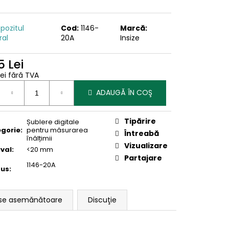
pozitul
Cod:
1146-
Marcă:
ral
20A
Insize
5 Lei
Lei fără TVA
uare
ADAUGĂ ÎN COŞ
Tipărire
Șublere digitale
gorie
:
pentru măsurarea
Întreabă
înălțimii
Vizualizare
rval
:
<20 mm
Partajare
1146-20A
dus
:
se asemănătoare
Discuţie