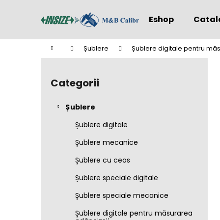
C
Treci
la
o
Eshop
Catal
conținut
Înapoi
Înapoi
ş
la
la
Acasă
Șublere
Șublere digitale pentru măs
cumpărături
cumpărături
B
a
Categorii
Sari
r
peste
ă
categorii
Șublere
l
a
Șublere digitale
t
Șublere mecanice
e
Șublere cu ceas
r
a
Șublere speciale digitale
l
Șublere speciale mecanice
ă
Șublere digitale pentru măsurarea