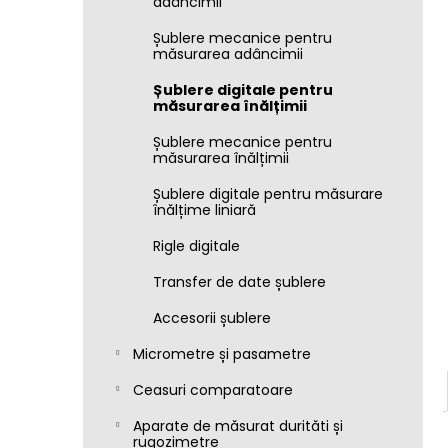
adâncimii
Șublere mecanice pentru
măsurarea adâncimii
Șublere digitale pentru
măsurarea înălțimii
Șublere mecanice pentru
măsurarea înălțimii
Șublere digitale pentru măsurare
înălțime liniară
Rigle digitale
Transfer de date șublere
Accesorii șublere
Micrometre și pasametre
Ceasuri comparatoare
Aparate de măsurat durităti și
rugozimetre