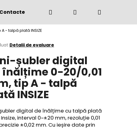
Căutare
Autentificare
Coş
Contacte
(+4) 0775 291 134
 A - talpă plată INSIZE
de
area
luat
Detalii de evaluare
ni-șubler digital
cumpărătur
ului
 înălțime 0-20/0,01
, tip A - talpă
ată INSIZE
șubler digital de înălțime cu talpă plată
 Insize, interval 0~±20 mm, rezoluție 0,01
recizie ±0,02 mm. Cu ieșire date prin