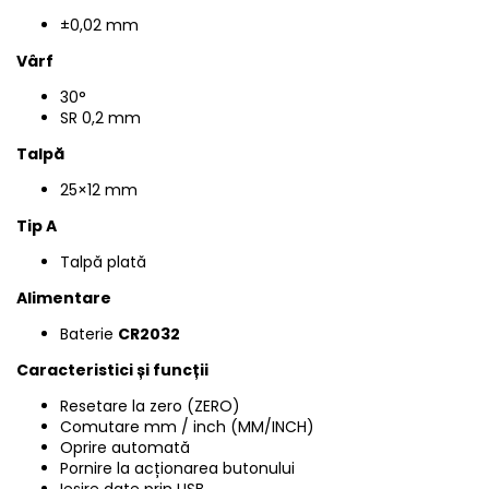
±0,02 mm
Vârf
30°
SR 0,2 mm
Talpă
25×12 mm
Tip A
Talpă plată
Alimentare
Baterie
CR2032
Caracteristici și funcții
Resetare la zero (ZERO)
Comutare mm / inch (MM/INCH)
Oprire automată
Pornire la acționarea butonului
Ieșire date prin USB