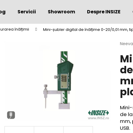
og
Servicii
Showroom
Despre INSIZE
urarea înălțimii
Mini-șubler digital de înălțime 0-20/0,01 mm, tip
Ce căutaţi?
Evalu
Neeva
medie
Mi
a
CĂUTARE
produs
de
este
0,0
mm
din
Vă recomandăm
5
pl
stele.
Mini-
de la
mm, p
USB.