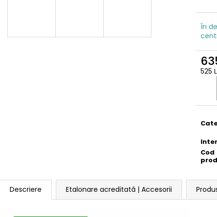
În de
cent
63
525 
Eval
preţ:
Cate
Inte
Cod
pro
Descriere
Etalonare acreditată | Accesorii
Produ