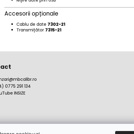
Accesorii opționale
Cablu de date
7302-21
Transmițător
7315-21
act
nzari
@
mbcalibr.ro
4) 0775 291 134
uTube INSIZE