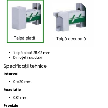
Talpă plată 25×12 mm
Din oțel inoxidabil
Specificații tehnice
Interval
0~±20 mm
Rezoluție
0,01 mm
Precizie