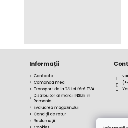
S
u
Informații
Cont
b
s
Contacte
va
o
Comanda mea
(+
l
Transport de la 23 Lei fără TVA
Yo
Distribuitor al mărcii INSIZE în
Romania
Evaluarea magazinului
Condiții de retur
Reclamații
Cookies