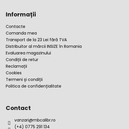
S
u
Informații
b
s
Contacte
o
Comanda mea
l
Transport de la 23 Lei fără TVA
Distribuitor al mărcii INSIZE în Romania
Evaluarea magazinului
Condiții de retur
Reclamații
Cookies
Termeni și condiții
Politica de confidențialitate
Contact
vanzari
@
mbcalibr.ro
(+4) 0775 291 134