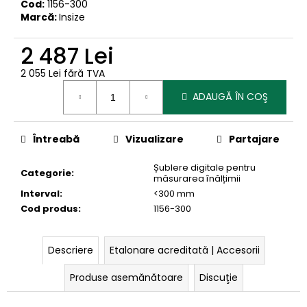
Cod:
1156-300
Marcă:
Insize
2 487 Lei
2 055 Lei fără TVA
Evaluare
ADAUGĂ ÎN COŞ
preţ:
Întreabă
Vizualizare
Partajare
Șublere digitale pentru
Categorie
:
măsurarea înălțimii
Interval
:
<300 mm
Cod produs
:
1156-300
Descriere
Etalonare acreditată | Accesorii
Produse asemănătoare
Discuţie