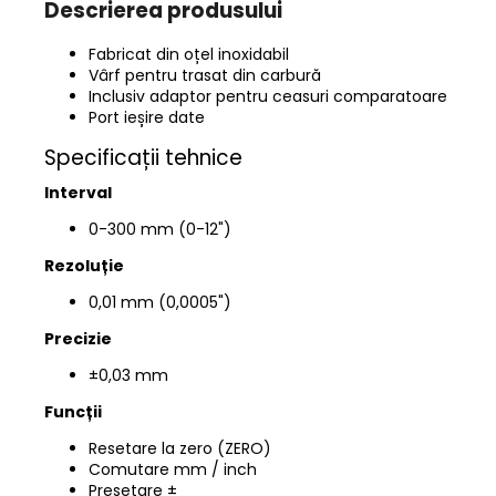
Descrierea produsului
Fabricat din oțel inoxidabil
Vârf pentru trasat din carbură
Inclusiv adaptor pentru ceasuri comparatoare
Port ieșire date
Specificații tehnice
Interval
0-300 mm (0-12")
Rezoluție
0,01 mm (0,0005")
Precizie
±0,03 mm
Funcții
Resetare la zero (ZERO)
Comutare mm / inch
Presetare ±