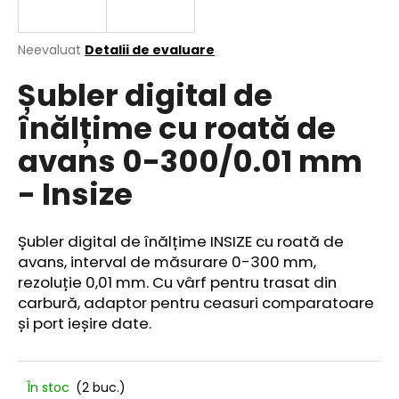
Evaluarea
Neevaluat
Detalii de evaluare
medie
V
Șubler digital de
a
ă
produsului
r
înălțime cu roată de
este
e
0,0
avans 0-300/0.01 mm
din
c
5
o
- Insize
stele.
m
a
n
Șubler digital de înălțime INSIZE cu roată de
d
avans, interval de măsurare 0-300 mm,
ă
rezoluție 0,01 mm. Cu vârf pentru trasat din
m
carbură, adaptor pentru ceasuri comparatoare
și port ieșire date.
În stoc
(2 buc.)