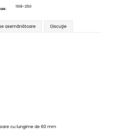
1108-250
dus
:
se asemănătoare
Discuţie
erioare cu lungime de 60 mm