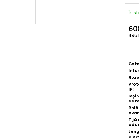
În s
600
496 
Eval
preţ:
Cate
Inte
Rezo
Prot
IP
:
Ieșir
dat
Rolă
ava
Tijă
adâ
Lun
cioc