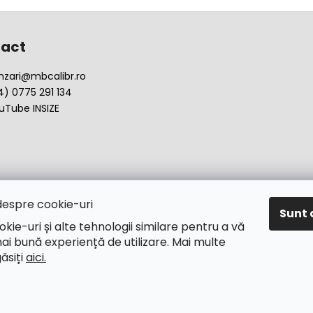
act
nzari
@
mbcalibr.ro
4) 0775 291 134
uTube INSIZE
despre cookie-uri
Sunt 
okie-uri și alte tehnologii similare pentru a vă
ai bună experiență de utilizare. Mai multe
găsiți
aici.
rile rezervate.