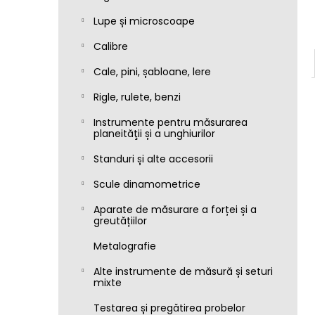
Lupe și microscoape
Calibre
Cale, pini, șabloane, lere
Rigle, rulete, benzi
Instrumente pentru măsurarea
planeităţii și a unghiurilor
Standuri și alte accesorii
Scule dinamometrice
Aparate de măsurare a forței și a
greutățiilor
Metalografie
Alte instrumente de măsură și seturi
mixte
Testarea și pregătirea probelor