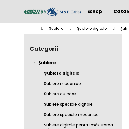
C
Treci
la
o
Eshop
Catal
conținut
Înapoi
Înapoi
ş
la
la
Acasă
Șublere
Șublere digitale
Șubl
cumpărături
cumpărături
B
a
Categorii
Sari
r
peste
ă
categorii
Șublere
l
a
Șublere digitale
t
Șublere mecanice
e
Șublere cu ceas
r
a
Șublere speciale digitale
l
Șublere speciale mecanice
ă
Șublere digitale pentru măsurarea