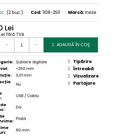
toc
(2 buc.)
Cod:
1108-250
Marcă:
Insize
 Lei
Lei fără TVA
uare
ADAUGĂ ÎN COŞ
Tipărire
gorie
:
Șublere digitale
rval
:
<250 mm
Întreabă
luție
:
0,01 mm
Vizualizare
ecție
Partajare
Nu
e
USB / Cablu
e
:
 de
Da
ns
:
 de
Plată
ncime
:
gime
60 mm
uri
: