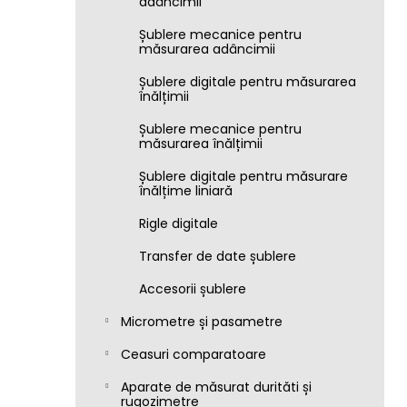
adâncimii
Șublere mecanice pentru
măsurarea adâncimii
Șublere digitale pentru măsurarea
înălțimii
Șublere mecanice pentru
măsurarea înălțimii
Șublere digitale pentru măsurare
înălțime liniară
Rigle digitale
Transfer de date șublere
Accesorii șublere
Micrometre și pasametre
Ceasuri comparatoare
Aparate de măsurat durităti și
rugozimetre