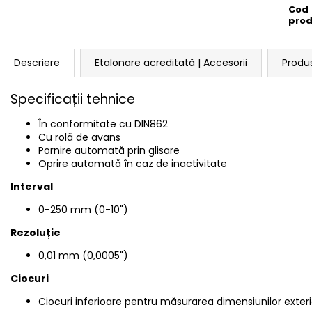
Cod
pro
Descriere
Etalonare acreditată | Accesorii
Produ
Specificații tehnice
În conformitate cu
DIN862
Cu rolă de avans
Pornire automată prin glisare
Oprire automată în caz de inactivitate
Interval
0-250 mm (0-10")
Rezoluție
0,01 mm (0,0005")
Ciocuri
Ciocuri inferioare pentru măsurarea dimensiunilor ext