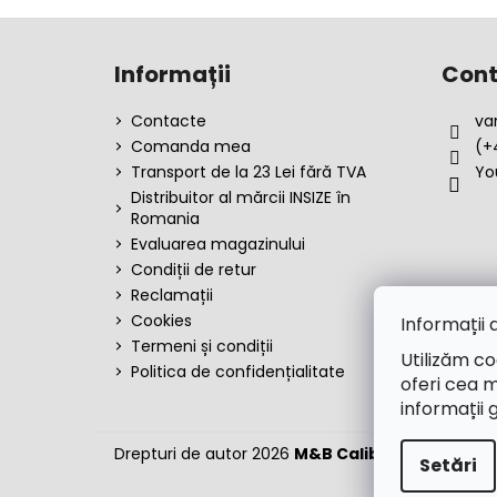
S
u
Informații
Cont
b
s
Contacte
va
o
Comanda mea
(+
l
Transport de la 23 Lei fără TVA
Yo
Distribuitor al mărcii INSIZE în
Romania
Evaluarea magazinului
Condiții de retur
Reclamații
Cookies
Informații 
Termeni și condiții
Utilizăm co
Politica de confidențialitate
oferi cea m
informații 
Drepturi de autor 2026
M&B Calibr
. Toate dreptu
Setări