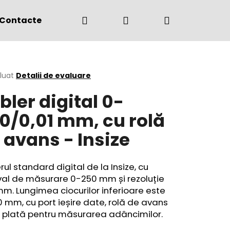
Căutare
Autentificare
Coş
Contacte
(+4) 0775 291 134
de
area
luat
Detalii de evaluare
bler digital 0-
cumpărătur
ului
0/0,01 mm, cu rolă
 avans - Insize
rul standard digital de la Insize, cu
val de măsurare 0-250 mm și rezoluție
mm. Lungimea ciocurilor inferioare este
 mm, cu port ieșire date, rolă de avans
jă plată pentru măsurarea adâncimilor.