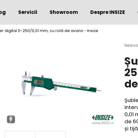
og
Servicii
Showroom
Despre INSIZE
er digital 0-250/0,01 mm, cu rolă de avans - Insize
Ce căutaţi?
Evalu
Neeva
medie
Șu
a
CĂUTARE
produs
25
este
0,0
de
din
Vă recomandăm
5
stele.
Șuble
inter
0,01 
de 60
și ti