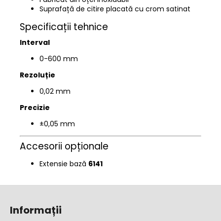
Suprafață de citire placată cu crom satinat
Specificații tehnice
Interval
0-600 mm
Rezoluție
0,02 mm
Precizie
±0,05 mm
Accesorii opționale
Extensie bază
6141
S
u
Informații
b