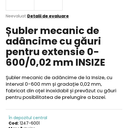
Evaluarea
Neevaluat
Detalii de evaluare
medie
V
Șubler mecanic de
a
ă
produsului
r
adâncime cu găuri
este
e
0,0
pentru extensie 0-
din
c
5
o
600/0,02 mm INSIZE
stele.
m
a
n
Șubler mecanic de adâncime de la Insize, cu
d
interval 0-600 mm și gradație 0,02 mm,
ă
fabricat din oțel inoxidabil și prevăzut cu găuri
m
pentru posibilitatea de prelungire a bazei.
În depozitul central
Cod:
1247-6001