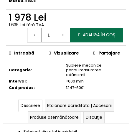
Marcă:
Insize
1 978 Lei
1 635 Lei fără TVA
Evaluare
ADAUGĂ ÎN COŞ
preţ:
Întreabă
Vizualizare
Partajare
Șublere mecanice
Categorie
:
pentru măsurarea
adâncimii
Interval
:
<600 mm
Cod produs
:
1247-6001
Descriere
Etalonare acreditată | Accesorii
Produse asemănătoare
Discuţie
Fabricat din oțel inoxidabil