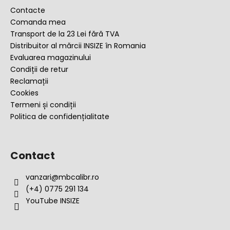
s
Contacte
o
Comanda mea
l
Transport de la 23 Lei fără TVA
Distribuitor al mărcii INSIZE în Romania
Evaluarea magazinului
Condiții de retur
Reclamații
Cookies
Termeni și condiții
Politica de confidențialitate
Contact
vanzari
@
mbcalibr.ro
(+4) 0775 291 134
YouTube INSIZE