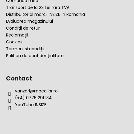
o
Comanda mea
l
Transport de la 23 Lei fără TVA
Distribuitor al mărcii INSIZE în Romania
Evaluarea magazinului
Condiții de retur
Reclamații
Cookies
Termeni și condiții
Politica de confidențialitate
Contact
vanzari
@
mbcalibr.ro
(+4) 0775 291 134
YouTube INSIZE