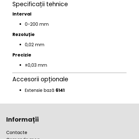
Specificații tehnice
Interval
0-200 mm
Rezoluție
0,02 mm
Precizie
±0,03 mm
Accesorii opționale
Extensie bază
6141
S
u
Informații
b
s
Contacte