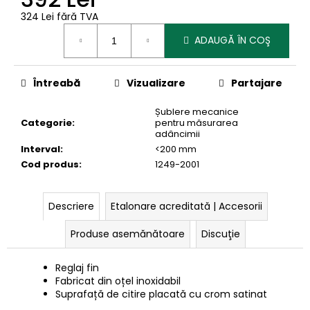
324 Lei fără TVA
Evaluare
ADAUGĂ ÎN COŞ
preţ:
Întreabă
Vizualizare
Partajare
Șublere mecanice
Categorie
:
pentru măsurarea
adâncimii
Interval
:
<200 mm
Cod produs
:
1249-2001
Descriere
Etalonare acreditată | Accesorii
Produse asemănătoare
Discuţie
Reglaj fin
Fabricat din oțel inoxidabil
Suprafață de citire placată cu crom satinat