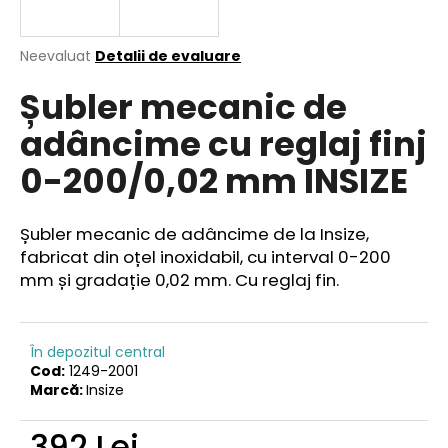
Evaluarea
Neevaluat
Detalii de evaluare
medie
V
Șubler mecanic de
a
ă
produsului
r
adâncime cu reglaj finj
este
e
0,0
0-200/0,02 mm INSIZE
din
c
5
o
stele.
m
Șubler mecanic de adâncime de la Insize,
a
fabricat din oțel inoxidabil, cu interval 0-200
n
mm și gradație 0,02 mm. Cu reglaj fin.
d
ă
m
În depozitul central
Cod:
1249-2001
Marcă:
Insize
392 Lei