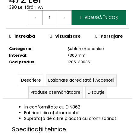
390 Lei fără TVA
Evaluare
ADAUGĂ ÎN COŞ
preţ:
Întreabă
Vizualizare
Partajare
Categorie
:
Șublere mecanice
Interval
:
<300 mm
Cod produs
:
1205-3003S
Descriere
Etalonare acreditată | Accesorii
Produse asemănătoare
Discuţie
În conformitate cu DIN862
Fabricat din oțel inoxidabil
Suprafață de citire placată cu crom satinat
Specificații tehnice