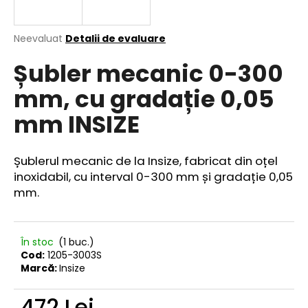
Evaluarea
Neevaluat
Detalii de evaluare
medie
V
Șubler mecanic 0-300
a
ă
produsului
r
mm, cu gradație 0,05
este
e
0,0
mm INSIZE
din
c
5
o
stele.
m
Șublerul mecanic de la Insize, fabricat din oțel
a
inoxidabil, cu interval 0-300 mm și gradație 0,05
n
mm.
d
ă
m
În stoc
(1 buc.)
Cod:
1205-3003S
Marcă:
Insize
472 Lei