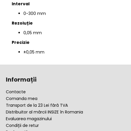
Interval
0-300 mm
Rezoluție
0,05 mm
Precizie
±0,05 mm
S
u
Informații
b
s
Contacte
o
Comanda mea
l
Transport de la 23 Lei fără TVA
Distribuitor al mărcii INSIZE în Romania
Evaluarea magazinului
Condiții de retur